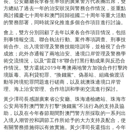
長、公安廳廳長李春生率領的廣東警方代表團出席，雙
方總結了過去一年的治安狀況與警務合作情況，並重點
商討國慶七十周年和澳門回歸祖國二十周年等重大活動
的警務部署，同時就深化推進多個合作項目進行討論。
會上，雙方分別回顧了去年以來各合作項目情況，包括
刑事情報交流、聯合執法行動、案件專項調查、刑事技
術合作、出入境管理及警務技能培訓等，並檢視了合作
成效；此外亦通報了兩地治安、邊境口岸管理及警務學
術交流情況，以及“雷霆18”聯合打黑行動成果與反恐合
作情況。雙方還就2019年粵澳兩地警方加強合作打擊跨
境販毒、高利貸犯罪、“換錢黨”、偽基站、組織偷渡活
動等跨境犯罪問題進行磋商，以及就澳珠邊境口岸管
理、海上治安管理、合作培訓和學術交流進行探討。
黃少澤司長感謝廣東省公安廳、珠海邊檢總站、珠海市
公安局等對澳門警方打擊“換錢黨”不法行為的支持及協
助，以及在今年春節期間對澳門警方所採取的一系列出
入境人潮管控和調節工作所給予的大力支持及配合，使
有關警務措施得以有效實施。黃少澤司長還指出，今年