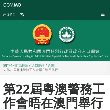
澳
門
特
34°C
別
行
政
區
政
府
入
口
網
站
澳門特別行政區政府入口網站
新聞
第22屆粵澳警務工作會晤在澳門舉行
第22屆粵澳警務工
作會晤在澳門舉行