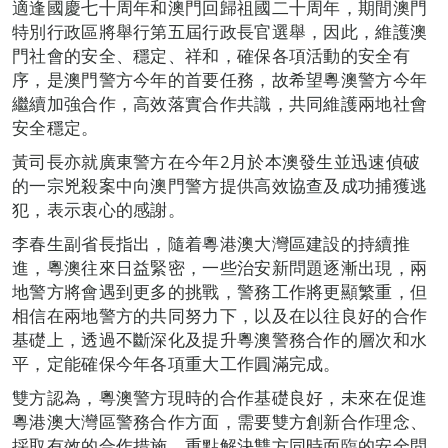
適逢國慶七十周年和澳門回歸祖國二十周年，期間澳門
特別行政區將舉行第五屆行政長官選舉，因此，維護澳
門社會的安全、穩定、祥和，確保各項活動的安全有
序，是澳門警方今年的首要任務，故希望粵澳警方今年
繼續加強合作，高效落實合作共識，共同維護兩地社會
安全穩定。
黃司長亦就廣東警方在今年2月於本澳發生並迅速偵破
的一宗兇殺案中向澳門警方提供高效協查及成功捕獲逃
犯，表示衷心的感謝。
李春生副省長指出，隨着粵港澳大灣區建設的持續推
進，粵澳往來日益緊密，一些治安新問題逐漸出現，兩
地警方將會遇到更多的挑戰，警務工作將更顯繁重，但
相信在兩地警方的共同努力下，以及在以往良好的合作
基礎上，透過不斷深化及提升粵澳警務合作的層次和水
平，定能確保今年各項重大工作圓滿完成。
雙方認為，粵澳警方現時的合作基礎良好，未來在促進
粵港澳大灣區警務合作方面，需要雙方創新合作理念、
採取有效的合作措施，重點解決雙方同時面臨的安全問