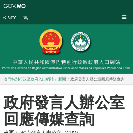
澳
門
特
34°C
別
行
政
區
政
府
入
口
網
站
澳門特別行政區政府入口網站
新聞
政府發言人辦公室回應傳媒查詢
政府發言人辦公室
回應傳媒查詢
來源：
政府發言人辦公室（GPV）