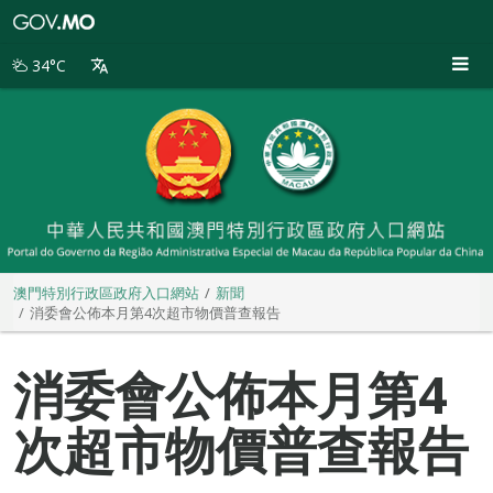
澳
門
特
34°C
別
行
政
區
政
府
入
口
網
站
澳門特別行政區政府入口網站
新聞
消委會公佈本月第4次超市物價普查報告
消委會公佈本月第4
次超市物價普查報告