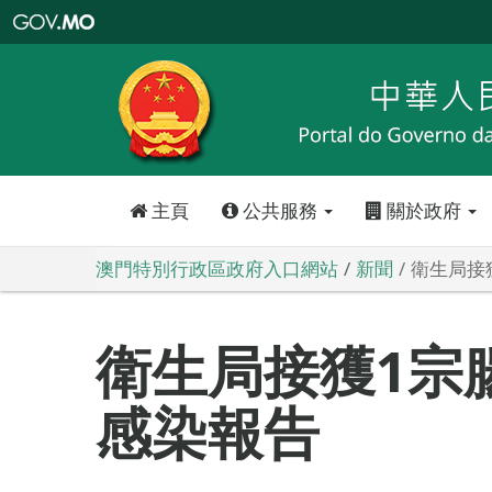
澳
門
特
別
行
政
區
政
府
入
口
網
站
主頁
公共服務
關於政府
澳門特別行政區政府入口網站
新聞
衛生局接
衛生局接獲1宗
感染報告