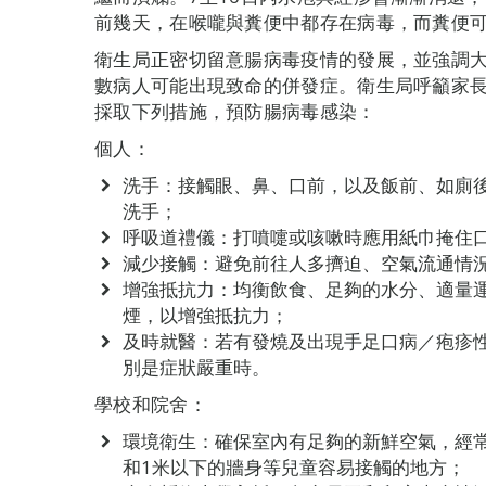
前幾天，在喉嚨與糞便中都存在病毒，而糞便
衛生局正密切留意腸病毒疫情的發展，並強調
數病人可能出現致命的併發症。衛生局呼籲家
採取下列措施，預防腸病毒感染：
個人：
洗手：接觸眼、鼻、口前，以及飯前、如廁
洗手；
呼吸道禮儀：打噴嚏或咳嗽時應用紙巾掩住
減少接觸：避免前往人多擠迫、空氣流通情
增強抵抗力：均衡飲食、足夠的水分、適量
煙，以增強抵抗力；
及時就醫：若有發燒及出現手足口病／疱疹
別是症狀嚴重時。
學校和院舍：
環境衛生：確保室內有足夠的新鮮空氣，經常
和1米以下的牆身等兒童容易接觸的地方；