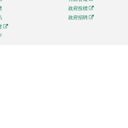
體
政府投標
訊
政府招聘
覽
字
及貿易
相關連結
資
手機應用程式目錄
貿會展
社交媒體目錄
商機和服務
專題網站目錄
訊
RSS訂閱目錄
權
表格下載