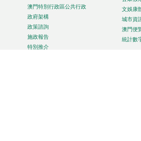
澳門特別行政區公共行政
文娛康
政府架構
城市資
政策諮詢
澳門便
施政報告
統計數
特別推介
來澳旅遊
商務
計劃行程
貿易投
觀光
澳門經
娛樂消閒
中小企
購物
市場資
節日盛事
知識產
網
網
頁