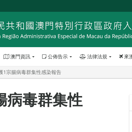
澳門資訊
公佈告示
法律法規
來
獲1宗腸病毒群集性感染報告
腸病毒群集性