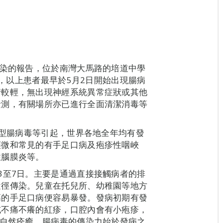
感染的報告，位於南灣大馬路的培道中學
歲，以上患者最早於5月2日開始出現腸病
情較輕，無出現神經系統異常症狀或其他
檢測，有關場所亦已進行全面清潔消毒等
1型腸病毒等引起，世界各地全年均有發
輕微和常見的有手足口病及疱疹性咽峽
性腦膜炎等。
3至7日。主要是通過直接接觸病者的排
途徑傳染。兒童在托兒所、幼稚園等地方
高的手足口病便容易暴發。發病初期有發
或不痛不癢的紅疹，口腔內會有小疱疹，
，自然痊癒。腸病毒的傳染力始於發病之