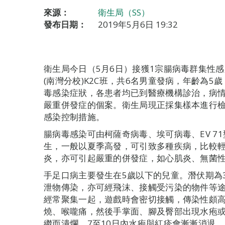
來源：
衛生局（SS）
發布日期：
2019年5月6日 19:32
衛生局今日（5月6日）接獲1宗腸病毒群集性
(南灣分校)K2C班，共6名男童發病，年齡為5
毒感染症狀，各患者均已到醫療機構診治，病
嚴重併發症的個案。衛生局現正採集樣本進行
感染控制措施。
腸病毒感染可由柯薩奇病毒、埃可病毒、EV 7
生，一般以夏季高發，可引致多種疾病，比較
炎，亦可引起嚴重的併發症，如心肌炎、無菌
手足口病主要發生在5歲以下的兒童。潛伏期為
泄物傳染，亦可經飛沫、接觸受污染的物件等
經常聚集一起，遊戲時會密切接觸，傳染性頗
燒、喉嚨痛，然後手掌面、腳及臀部出現水疱
繼而潰爛。7至10日內水疱與紅疹會漸漸消退