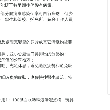
可能延至數星期後仍帶有病毒。
大部分腸病毒感染個案可自行痊癒，但少
長、學生和學校、托兒所、院舍工作人員
後及處理完嬰兒的尿片或其它污穢物後要
口鼻，並小心處理口鼻排出的分泌物；
況欠佳的公眾地方；
運動、充足休息，避免過度疲勞和避免吸
性咽峽炎的症狀，應儘快找醫生診治，特
用1：100漂白水稀釋液清潔桌椅、玩具