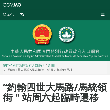
澳
門
特
32°C
別
行
政
區
政
府
入
口
網
站
澳門特別行政區政府入口網站
新聞
“約翰四世大馬路/馬統領街＂站周六起臨時遷移
“約翰四世大馬路/馬統領
街＂站周六起臨時遷移