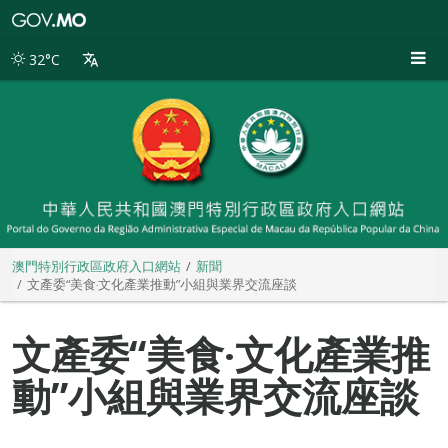
澳
門
特
32°C
別
行
政
區
政
府
入
口
網
站
澳門特別行政區政府入口網站
新聞
文產委“美食‧文化產業推動”小組與業界交流座談
文產委“美食‧文化產業推
動”小組與業界交流座談