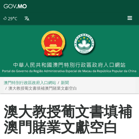
澳
門
特
29°C
別
行
政
區
政
府
入
口
網
站
澳門特別行政區政府入口網站
新聞
澳大教授葡文書填補澳門賭業文獻空白
澳大教授葡文書填補
澳門賭業文獻空白