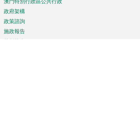
澳門特別行政區公共行政
政府架構
政策諮詢
施政報告
特別推介
澳門資訊
天氣
交通
公眾假期
文娛康體
城市資訊
澳門便覽
統計數字