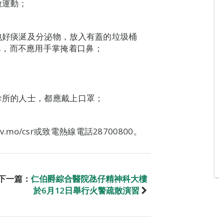
做運動；
巾包好痰涎及分泌物，放入有蓋的垃圾桶
鼻，而不應用手掌掩着口鼻；
診所的人士，都應戴上口罩；
v.mo/csr或致電熱線電話28700800。
下一篇：
仁伯爵綜合醫院氹仔精神科大樓
於6月12日舉行火警疏散演習