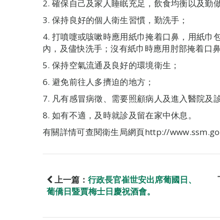
2. 確保自己及家人睡眠充足，飲食均衡以及勤
3. 保持良好的個人衛生習慣，勤洗手；
4. 打噴嚏或咳嗽時應用紙巾掩着口鼻，用紙
內，及儘快洗手；沒有紙巾時應用肘部掩着口
5. 保持空氣流通及良好的環境衛生；
6. 避免前往人多擠迫的地方；
7. 凡有感冒病徵、需要照顧病人及進入醫院及
8. 如有不適，及時就診及留在家中休息。
有關詳情可查閱衛生局網頁http://www.ssm.go
上一篇：
行政長官崔世安出席葡國日、
葡僑日暨賈梅士日慶祝酒會。