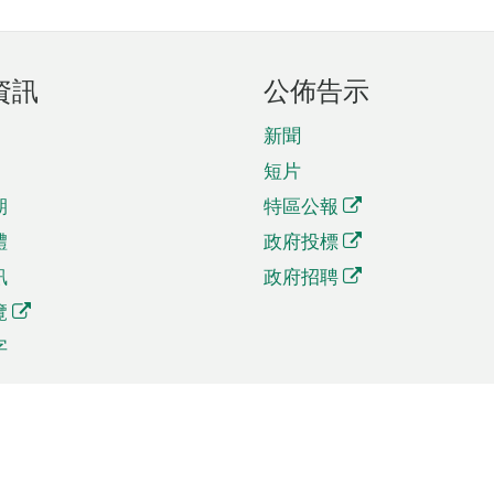
資訊
公佈告示
新聞
短片
期
特區公報
體
政府投標
訊
政府招聘
覽
字
及貿易
相關連結
資
手機應用程式目錄