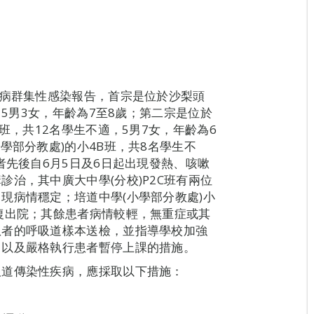
疾病群集性感染報告，首宗是位於沙梨頭
，5男3女，年齡為7至8歲；第二宗是位於
班，共12名學生不適，5男7女，年齡為6
學部分教處)的小4B班，共8名學生不
者先後自6月5日及6日起出現發熱、咳嗽
治，其中廣大中學(分校)P2C班有兩位
現病情穩定；培道中學(小學部分教處)小
復出院；其餘患者病情較輕，無重症或其
患者的呼吸道樣本送檢，並指導學校加強
，以及嚴格執行患者暫停上課的措施。
吸道傳染性疾病，應採取以下措施：