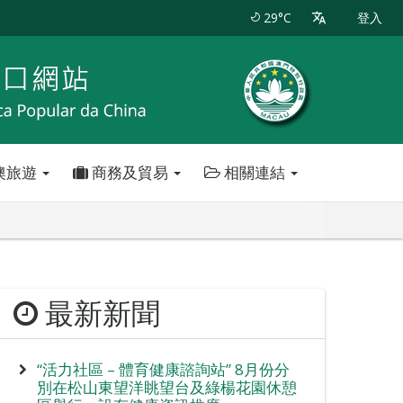
29°C
登入
澳旅遊
商務及貿易
相關連結
最新新聞
“活力社區 – 體育健康諮詢站” 8月份分
別在松山東望洋眺望台及綠楊花園休憩