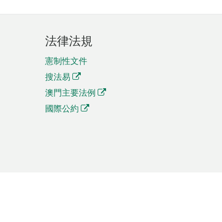
法律法規
憲制性文件
搜法易
澳門主要法例
國際公約