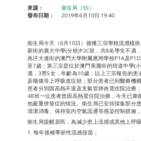
來源：
衛生局（SS）
發布日期：
2019年6月10日 19:40
衛生局今天（6月10日）接獲三宗學校流感樣
新街的廣大中學(分校)P2C班，共8名學生不適
氹仔大連街的澳門大學附屬應用學校P1A及P1D
至7歲；第三宗是位於澳門美麗街的培道中學(小
適，3男5女，年齡為10歲；以上三宗報告的患
及咽痛等上呼吸道症狀；部分患者已到醫療機構診
患者分別因高熱不退及支氣管肺炎需住院治療，
4B班一位患者曾因高熱需住院治療，今天已康
他嚴重併發症的情況。衛生局已安排採集部分
清潔消毒、保持室內空氣流通等感染控制措施
衛生局提醒居民，為減少患上流感或其他上呼
1. 每年接種季節性流感疫苗；