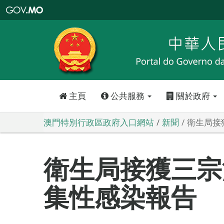
澳
門
特
別
行
政
區
政
府
入
口
網
站
主頁
公共服務
關於政府
澳門特別行政區政府入口網站
新聞
衛生局接
衛生局接獲三宗
集性感染報告