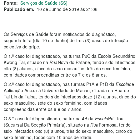
Fonte:
Serviços de Saúde (SS)
Publicado em:
10 de Junho de 2019 às 21:06
Os Serviços de Saúde foram notificados do diagnóstico,
segunda-feira (dia 10 de Junho) de três (3) casos de infecção
colectiva de gripe.
O 1.º caso foi diagnosticado, na turma P2C da Escola Secundário
Kwong Tai, situado na
Rua
Nova do Patane, tendo sido infectados
oito (8) alunos, cinco do sexo masculino, três do sexo feminino,
com idades compreendidas entre os 7 e os 8 anos.
O 2.º caso foi diagnosticado, nas turmas P1A e P1D da
Escola
de
Aplicação Anexa à Universidade de Macau, situada na Rua de
Tai Lin da Taipa, tendo sido infectados doze (12) alunos, cinco do
sexo masculino, sete do sexo feminino, com idades
compreendidas entre os 6 e os 7 anos.
O 3.º caso foi diagnosticado, na turma 4B da
Escola
Pui Tou
(Sucursal Da Secção Primária), situado na
Rua
Formosa, tendo
sido infectados oito (8) alunos, três do sexo masculino, cinco do
sexo feminino, todos com 10 anos de idade.