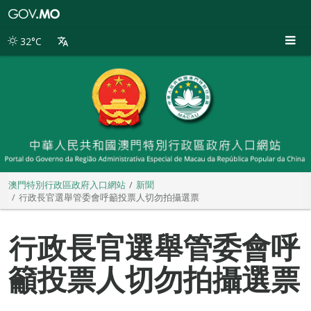
澳
門
特
32°C
別
行
政
區
政
府
入
口
網
站
澳門特別行政區政府入口網站
新聞
行政長官選舉管委會呼籲投票人切勿拍攝選票
行政長官選舉管委會呼
籲投票人切勿拍攝選票