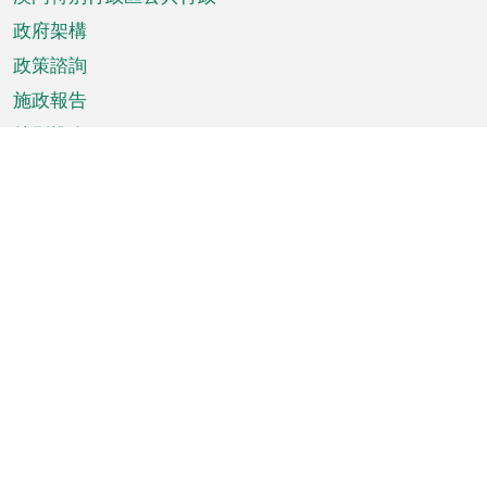
政府架構
政策諮詢
施政報告
特別推介
澳門資訊
天氣
交通
公眾假期
文娛康體
城市資訊
澳門便覽
統計數字