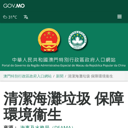
澳
門
特
31°C
別
行
政
區
政
府
入
口
網
站
澳門特別行政區政府入口網站
新聞
清潔海灘垃圾 保障環境衞生
清潔海灘垃圾 保障
環境衞生
來源：
海事及水務局（DSAMA）