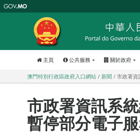
澳
門
特
別
行
政
區
政
府
入
口
網
站
主頁
公共服務
關於政府
澳門特別行政區政府入口網站
新聞
市政署資
市政署資訊系統
暫停部分電子服