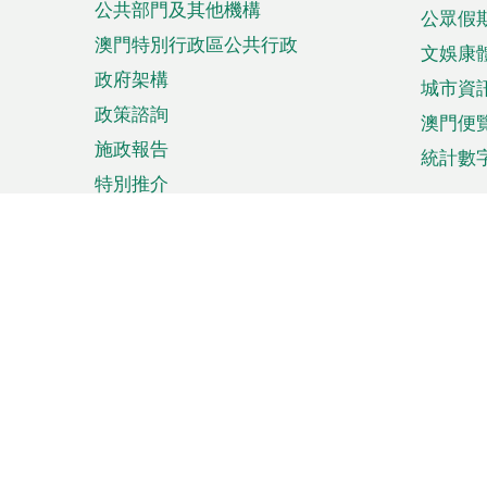
公共部門及其他機構
公眾假
澳門特別行政區公共行政
文娛康
政府架構
城市資
政策諮詢
澳門便
施政報告
統計數
特別推介
來澳旅遊
商務
計劃行程
貿易投
觀光
澳門經
娛樂消閒
中小企
購物
市場資
節日盛事
知識產