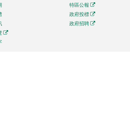
期
特區公報
體
政府投標
訊
政府招聘
覽
字
及貿易
相關連結
資
手機應用程式目錄
貿會展
社交媒體目錄
商機和服務
專題網站目錄
訊
RSS訂閱目錄
權
表格下載