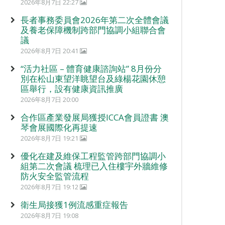
2026年8月7日 22:27
長者事務委員會2026年第二次全體會議
及養老保障機制跨部門協調小組聯合會
議
2026年8月7日 20:41
“活力社區 – 體育健康諮詢站” 8月份分
別在松山東望洋眺望台及綠楊花園休憩
區舉行，設有健康資訊推廣
2026年8月7日 20:00
合作區產業發展局獲授ICCA會員證書 澳
琴會展國際化再提速
2026年8月7日 19:21
優化在建及維保工程監管跨部門協調小
組第二次會議 梳理已入住樓宇外牆維修
防火安全監管流程
2026年8月7日 19:12
衛生局接獲1例流感重症報告
2026年8月7日 19:08