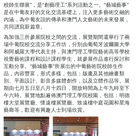
校師生聯展”，是“創藝理工”系列活動之一。“藝城藝事”
是在中葡友好的文化交流基礎上，注入更多藝術交融的
內涵，為中葡友誼的傳承和澳門人文藝術的未來發展，
共同譜寫新篇章。
為加強三所參展院校之間的交流，展覽期間還舉行了兩
場中葡院校交流分享工作坊，分別由葡萄牙波爾圖大學
和阿威羅大學代表主持，與澳門理工學院藝術高等學校
視覺藝術課程和設計課程學生，就參展作品進行探討和
互動分享。“藝城藝事”所展出的中葡藝術院校師生作
品，內容豐富，形式多樣，包括：版畫及其他繪畫類
別、平面設計、影音多媒體創作，以及立體作品等。展
期由七月五日至八月十四日，開放時間為上午九時至下
午六時。展覽地點遍佈澳門理工學院校園，包括：明德
樓大堂展覽廳、懷遠樓展覽廳、致遠樓中庭花園和星海
藝廊等，歡迎有興趣人士到場欣賞。