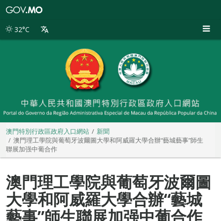
澳
門
特
32°C
別
行
政
區
政
府
入
口
網
站
澳門特別行政區政府入口網站
新聞
澳門理工學院與葡萄牙波爾圖大學和阿威羅大學合辦“藝城藝事”師生
聯展加强中葡合作
澳門理工學院與葡萄牙波爾圖
大學和阿威羅大學合辦“藝城
藝事”師生聯展加强中葡合作