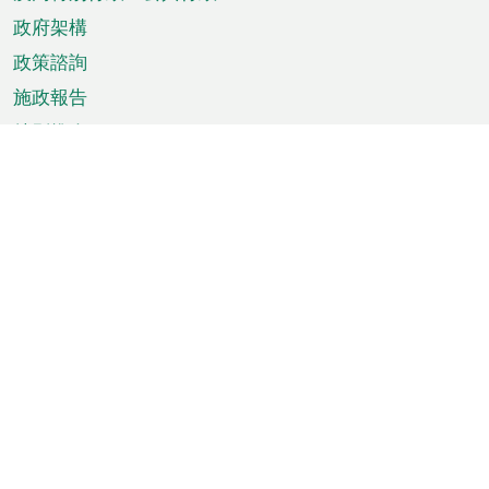
政府架構
政策諮詢
施政報告
特別推介
澳門資訊
天氣
交通
公眾假期
文娛康體
城市資訊
澳門便覽
統計數字