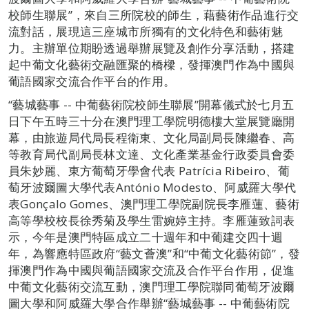
校師生聯展”，來自三所院校的師生，藉藝術作品進行交
流對話，展現這三座城市所獨有的文化特色和藝術魅
力。主辦單位期盼透過舉辦展覽及創作分享活動，搭建
起中葡文化藝術交融匯聚的橋樑，發揮澳門作為中國與
葡語國家交流合作平台的作用。
“藝城藝事 -- 中葡藝術院校師生聯展”開幕儀式於七月五
日下午五時三十分在澳門理工學院明德樓大堂展覽廳開
幕，由旅遊局代局長程衛東、文化局副局長陳繼春、高
等教育局代副局長林文達、文化產業基金行政委員會委
員朱妙麗、東方葡萄牙學會代表 Patrícia Ribeiro、葡
萄牙波爾圖大學代表António Modesto、阿威羅大學代
表Gonçalo Gomes、澳門理工學院副院長李雁蓮、藝術
高等學校校長徐秀菊及學生雷婉婷主持。李雁蓮致詞表
示，今年是澳門特區成立二十週年和中葡建交四十週
年，為響應特區政府“藝文薈澳”和“中葡文化藝術節”，發
揮澳門作為中國與葡語國家交流及合作平台作用，促進
中葡文化藝術交流互動，澳門理工學院聯同葡萄牙波爾
圖大學和阿威羅大學合作舉辦“藝城藝事 -- 中葡藝術院