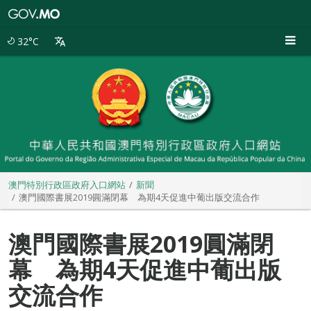
澳
門
特
32°C
別
行
政
區
政
府
入
口
網
站
澳門特別行政區政府入口網站
新聞
澳門國際書展2019圓滿閉幕 為期4天促進中葡出版交流合作
澳門國際書展2019圓滿閉
幕 為期4天促進中葡出版
交流合作