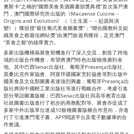
奧斯卡”之稱的“國際美食美酒圖書頒獎典禮”首次落戶澳
門，澳門國際研究所出版的《Macaense Cuisine –
Origins and Evolution》（《土生菜－－起源與演
變》）獲頒授“最佳葡式美食圖書獎”；“聯合國教科文組
織美食之都最佳網站獎”由澳門旅遊局獲得，足見澳門
“美食之都”的雄厚實力。
多家出版機構藉展會契機進行了深入交流，創造了跨地
域的出版合作機會，有望將澳門特色出版物推廣到各
地。其中巴西Senac出版社、葡萄牙Presença出版社、
莫桑比克作家協會、阿塞拜疆國家烹飪協會等對出版中
國美食及文化類圖書表達強烈興趣；葡萄牙Presença出
版社將與中國輕工業出版社等進行戰略合作，考慮引進
部分華語圖書版權；巴西Senac出版社與高等教育出版
社就圖書出版進行了初步的商務配對等。展會亦促成了
多家中外出版單位達成10餘種圖書版權合作意向，亦進
行了引進澳門電子書、APP閱讀平台及電子數據庫的合
作會議。