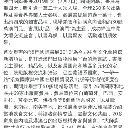
澳門國際書展2019昨天（7月7日）圓滿閉幕。書展為
期四天，吸引逾一萬二千人次入場、全球250多位出版
界及美食界專業人士參與。參展書總量超過一萬冊，售
出約四成的圖書品種，現場銷售和訂購意向金額約30餘
萬澳門元。書展以“品．味澳門”為主題，成功締造中葡
文壇交流盛會，以書為媒，以書聚友，活動達預期效
果。
首次舉辦的“澳門國際書展2019”為今屆中葡文化藝術節
新增項目，是打造澳門出版物推廣平台的新嘗試，書展
以主題化、精品化，以及參展國家和地區多元化的定
位，鼓勵版權交流和洽談，促進葡語系國家、“一帶一
路”沿線國家與中國在版權貿易及出版等領域的深度合
作，期間共舉辦了50多場精彩活動、吸引26個國家和地
區共69家出版商參展，參展單位來自葡萄牙、巴西、安
哥拉、莫桑比克、佛得角等8個葡語系國家，以及歐
洲、東南亞、南美等地，部份展商更身穿民族服裝介紹
當地飲食文化，與讀者熱情交流，盡顯文化共融，20多
家來自內地及港澳台的出版機構亦參與盛會。“大師廚
房”共進行25場精彩表演，具24年歷史、有“美食美酒界