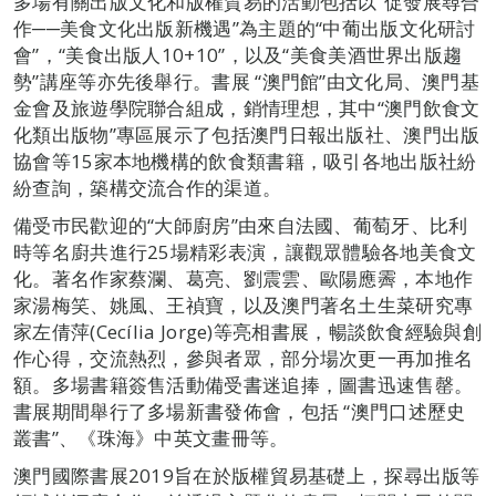
多場有關出版文化和版權貿易的活動包括以“促發展尋合
作──美食文化出版新機遇”為主題的“中葡出版文化研討
會”，“美食出版人10+10”，以及“美食美酒世界出版趨
勢”講座等亦先後舉行。書展 “澳門館”由文化局、澳門基
金會及旅遊學院聯合組成，銷情理想，其中“澳門飲食文
化類出版物”專區展示了包括澳門日報出版社、澳門出版
協會等15家本地機構的飲食類書籍，吸引各地出版社紛
紛查詢，築構交流合作的渠道。
備受巿民歡迎的“大師廚房”由來自法國、葡萄牙、比利
時等名廚共進行25場精彩表演，讓觀眾體驗各地美食文
化。著名作家蔡瀾、葛亮、劉震雲、歐陽應霽，本地作
家湯梅笑、姚風、王禎寶，以及澳門著名土生菜研究專
家左倩萍(Cecília Jorge)等亮相書展，暢談飲食經驗與創
作心得，交流熱烈，參與者眾，部分場次更一再加推名
額。多場書籍簽售活動備受書迷追捧，圖書迅速售罄。
書展期間舉行了多場新書發佈會，包括 “澳門口述歷史
叢書”、《珠海》中英文畫冊等。
澳門國際書展2019旨在於版權貿易基礎上，探尋出版等