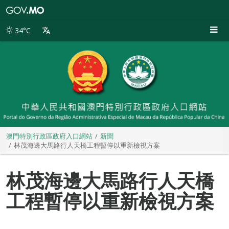
澳
門
特
34°C
別
行
政
區
政
府
入
口
網
站
澳門特別行政區政府入口網站
新聞
林茂海邊大馬路行人天橋工程暫停以重新檢視方案
林茂海邊大馬路行人天橋
工程暫停以重新檢視方案