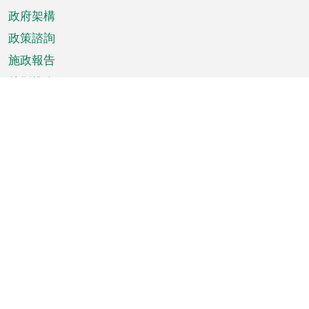
政府架構
政策諮詢
施政報告
特別推介
澳門資訊
天氣
交通
公眾假期
文娛康體
城市資訊
澳門便覽
統計數字