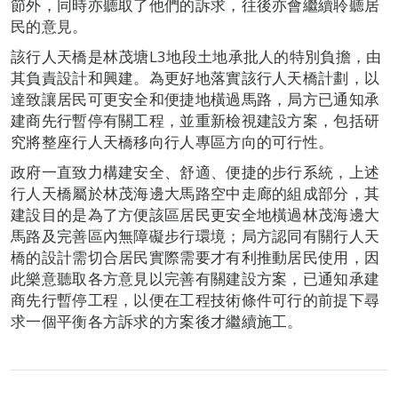
節外，同時亦聽取了他們的訴求，往後亦會繼續聆聽居
民的意見。
該行人天橋是林茂塘L3地段土地承批人的特別負擔，由
其負責設計和興建。為更好地落實該行人天橋計劃，以
達致讓居民可更安全和便捷地橫過馬路，局方已通知承
建商先行暫停有關工程，並重新檢視建設方案，包括研
究將整座行人天橋移向行人專區方向的可行性。
政府一直致力構建安全、舒適、便捷的步行系統，上述
行人天橋屬於林茂海邊大馬路空中走廊的組成部分，其
建設目的是為了方便該區居民更安全地橫過林茂海邊大
馬路及完善區內無障礙步行環境；局方認同有關行人天
橋的設計需切合居民實際需要才有利推動居民使用，因
此樂意聽取各方意見以完善有關建設方案，已通知承建
商先行暫停工程，以便在工程技術條件可行的前提下尋
求一個平衡各方訴求的方案後才繼續施工。