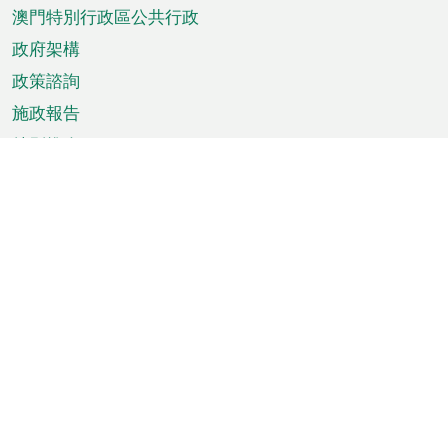
澳門特別行政區公共行政
政府架構
政策諮詢
施政報告
特別推介
澳門資訊
天氣
交通
公眾假期
文娛康體
城市資訊
澳門便覽
統計數字