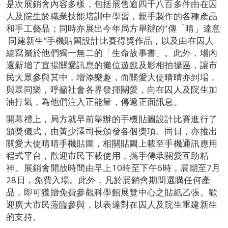
是次展銷會內容多樣，包括展售逾四千八百多件由在囚
人及院生於職業技能培訓中學習，親手製作的各種產品
和手工藝品；同時亦展出今年局方舉辦的“傳「晴」達意
˙同建新生”手機貼圖設計比賽得獎作品，以及由在囚人
編寫屬於他們獨一無二的「生命故事書」。此外，場內
還新增了宣揚關愛訊息的攤位遊戲及影相拍攝區，讓市
民大眾參與其中，增添樂趣，而關愛大使晴晴亦到場，
與眾同樂，呼籲社會各界發揮關愛，向在囚人及院生加
油打氣，為他們注入正能量，傳遞正面訊息。
開幕禮上，局方就早前舉辦的手機貼圖設計比賽進行了
頒獎儀式，由黃少澤司長頒發各個獎項。同日，亦推出
關愛大使晴晴手機貼圖，相關貼圖上載至手機通訊應用
程式平台，歡迎市民下載使用，攜手傳承關愛互助精
神。展銷會開放時間由早上10時至下午6時，展期至7月
28日，免費入場。此外，凡於展銷會期間選購任何產
品，即可獲贈免費參觀科學館展覽中心之貼紙乙張。歡
迎廣大市民蒞臨參與，以表達對在囚人及院生重建新生
的支持。