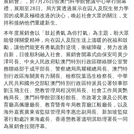
展銷會」，於7月26日假澳門科學館會議中心舉行開幕
禮，展期至28日。局方冀透過展示在囚人及院生努力學
習的成果及極積改過的決心，喚起社會大眾的關注，支
持和接納他們重建新生。
本年度展銷會以「鼓起勇氣˙為你打氣」為主題，盼大眾
能發揮關愛精神，向在囚人及院生送上溫暖的祝福和鼓
勵，讓他們能更有勇氣面對逆境，衝破障礙，努力改過
自新，日後順利融入社會。展銷會開幕式由保安司黃少
澤司長、中央人民政府駐澳門特別行政區聯絡辦公室警
務聯絡部于成平部長、警察總局馬耀權總局長、澳門特
別行政區海關黃有力關長、檢察院葉迅生檢察長、中華
人民共和國外交部駐澳門特別行政區特派員公署領事部
劉玉飛主任、懲教管理局程况明局長、社會工作局黃艷
梅局長、澳門科學館邵漢杉館長、市政署文康及公民教
育廳高佩珊廳長、教育暨青年局教育廳江毅廳長，以及
海外嘉賓廣東省監獄管理局李惠忠副局長、新加坡監獄
署行動處許東海處長、香港懲教署溫明淇助理署長一同
為展銷會拉開序幕。