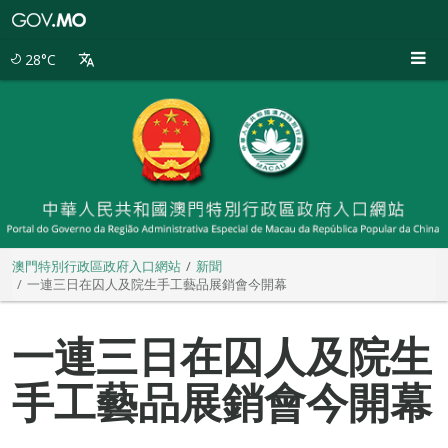
澳
門
特
28°C
別
行
政
區
政
府
入
口
網
站
澳門特別行政區政府入口網站
新聞
一連三日在囚人及院生手工藝品展銷會今開幕
一連三日在囚人及院生
手工藝品展銷會今開幕