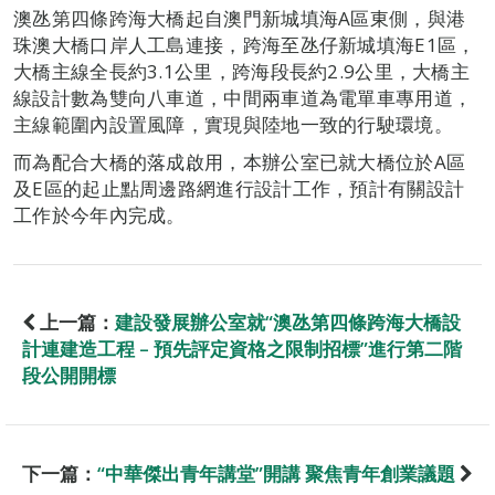
澳氹第四條跨海大橋起自澳門新城填海A區東側，與港
珠澳大橋口岸人工島連接，跨海至氹仔新城填海E1區，
大橋主線全長約3.1公里，跨海段長約2.9公里，大橋主
線設計數為雙向八車道，中間兩車道為電單車專用道，
主線範圍內設置風障，實現與陸地一致的行駛環境。
而為配合大橋的落成啟用，本辦公室已就大橋位於A區
及E區的起止點周邊路網進行設計工作，預計有關設計
工作於今年內完成。
上一篇：
建設發展辦公室就“澳氹第四條跨海大橋設
計連建造工程 – 預先評定資格之限制招標”進行第二階
段公開開標
下一篇：
“中華傑出青年講堂”開講 聚焦青年創業議題