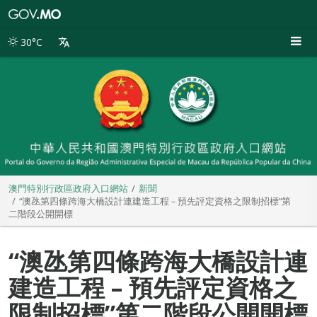
澳
門
特
30°C
別
行
政
區
政
府
入
口
網
站
澳門特別行政區政府入口網站
新聞
“澳氹第四條跨海大橋設計連建造工程 – 預先評定資格之限制招標”第
二階段公開開標
“澳氹第四條跨海大橋設計連
建造工程 – 預先評定資格之
限制招標”第二階段公開開標