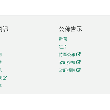
資訊
公佈告示
新聞
短片
期
特區公報
體
政府投標
訊
政府招聘
覽
字
及貿易
相關連結