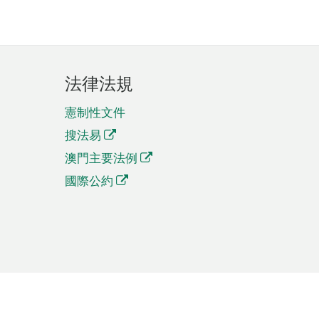
法律法規
憲制性文件
搜法易
澳門主要法例
國際公約