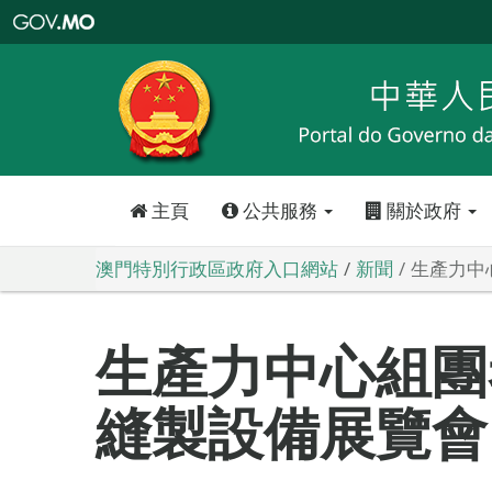
澳
門
特
別
行
政
區
政
府
入
口
網
站
主頁
公共服務
關於政府
澳門特別行政區政府入口網站
新聞
生產力中
生產力中心組團
縫製設備展覽會