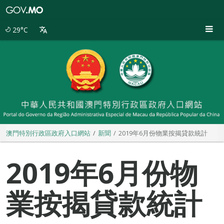
澳
門
特
29°C
別
行
政
區
政
府
入
口
網
站
澳門特別行政區政府入口網站
新聞
2019年6月份物業按揭貸款統計
2019年6月份物
業按揭貸款統計