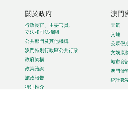
頁
關於政府
澳門
腳
菜
行政長官、主要官員、
天氣
立法和司法機關
單
交通
公共部門及其他機構
公眾假
澳門特別行政區公共行政
文娛康
政府架構
城市資
政策諮詢
澳門便
施政報告
統計數
特別推介
來澳旅遊
商務
計劃行程
貿易投
觀光
澳門經