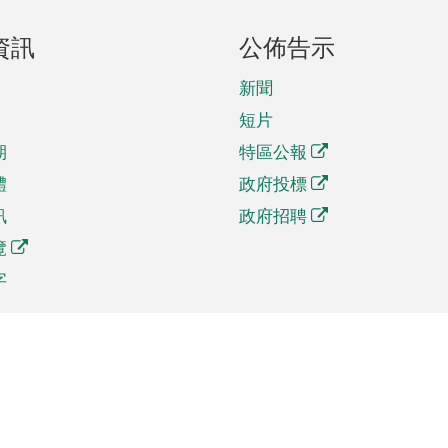
資訊
公佈告示
新聞
短片
期
特區公報
體
政府投標
訊
政府招聘
覽
字
及貿易
相關連結
資
手機應用程式目錄
貿會展
社交媒體目錄