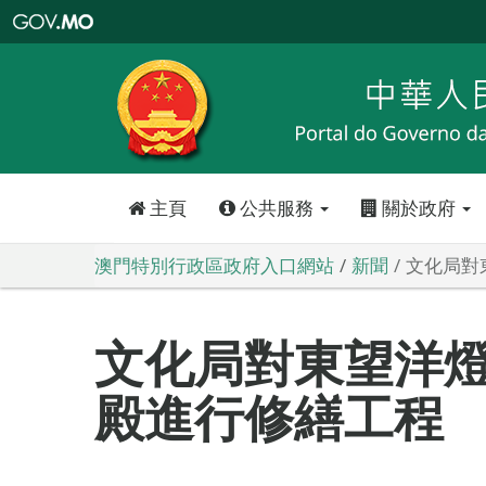
澳
門
特
別
行
政
區
政
府
入
口
網
站
主頁
公共服務
關於政府
澳門特別行政區政府入口網站
新聞
文化局對
文化局對東望洋
殿進行修繕工程