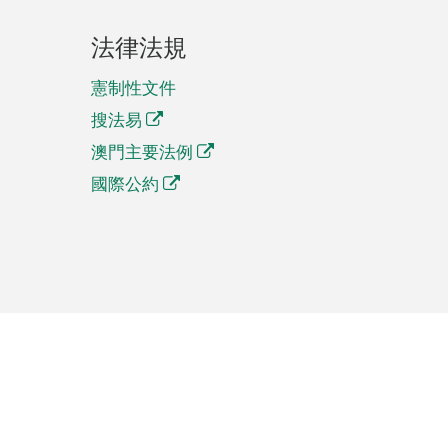
法律法規
憲制性文件
搜法易
澳門主要法例
國際公約