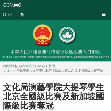
澳
門
特
34°C
別
行
政
區
政
府
入
口
網
站
澳門特別行政區政府入口網站
新聞
文化局演藝學院大提琴學生北京全國級比賽及新加坡國際級比賽奪冠
文化局演藝學院大提琴學生
北京全國級比賽及新加坡國
際級比賽奪冠