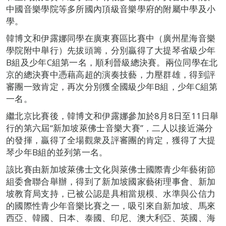
中國音樂學院等多所國內頂級音樂學府的附屬中學及小
學。
韓博文和伊露娜同學在廣東賽區比賽中（廣州星海音樂
學院附中舉行）先拔頭籌，分別贏得了大提琴省級少年
B組及少年C組第一名，順利晉級總決賽。兩位同學在北
京的總決賽中憑藉高超的演奏技藝，力壓群雄，得到評
審團一致肯定，再次分別獲全國級少年B組，少年C組第
一名。
繼北京比賽後，韓博文和伊露娜參加於8月8日至11日舉
行的第六屆“新加坡萊佛士音樂大賽”，二人以接近滿分
的發揮，贏得了全場觀衆及評審團的肯定，獲得了大提
琴少年B組的並列第一名。
該比賽由新加坡萊佛士文化與萊佛士國際青少年藝術節
組委會聯合舉辦，得到了新加坡國家藝術理事會、新加
坡教育局支持，已被公認是具相當規模、水準與公信力
的國際性青少年音樂比賽之一，吸引來自新加坡、馬來
西亞、韓國、日本、泰國、印尼、澳大利亞、英國、海