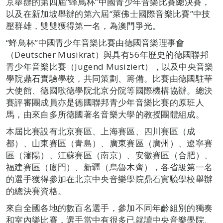
京舉辦的第四屆“蜂鳥杯”中國青少年音樂比賽總決賽，
以及在新加坡舉辦的第六屆“萊佛士國際音樂比賽”中技
壓群雄，雙雙獲得第一名，為澳門爭光。
“蜂鳥杯”中國青少年音樂比賽由德國音樂理事會
（Deutscher Musikrat）與具有56年歷史的德國聯邦
青少年音樂比賽（Jugend Musiziert），以及中央音樂
學院鼎石實驗學校，共同策劃、籌備。比賽由德國駐華
大使館、德國歌德學院北京分院等國際機構協辦。總決
賽評審團成員亦是德國聯邦青少年音樂比賽的原班人
馬，由來自多所德國著名音樂大學的教授團體組成。
本屆比賽設有北京賽區、上海賽區、四川賽區（成
都）、山東賽區（青島）、廣東賽區（廣州）、遼寧賽
區（瀋陽）、江蘇賽區（南京）、安徽賽區（合肥）、
福建賽區（廈門）、新疆（烏魯木齊），各省級第一名
的選手獲得參加在北京中央音樂學院鼎石實驗學校舉辦
的總決賽資格。
來自全國各地的數百名選手，參加不同年齡組別的獨奏
和室內樂比賽，選手當中有很多已就讀中央音樂學院、