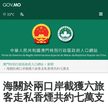
澳
門
特
33°C
別
行
政
區
政
府
入
口
網
站
澳門特別行政區政府入口網站
新聞
海關於兩口岸截獲六旅客走私香煙共約七萬支
海關於兩口岸截獲六旅
客走私香煙共約七萬支