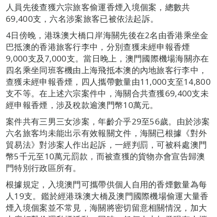
人員先後查獲六宗旅客偷運香煙入境個案，總數共
69,400支，六名涉案旅客已被依法起訴。
4日傍晚，港珠澳大橋口岸海關先後在2名由香港乘坐金
巴抵澳的香港旅客行李中，分別查獲未經申報香煙
9,000支及7,000支。當日晚上，澳門國際機場海關亦在
四名乘坐同班客機由上海飛抵本澳的內地旅客行李中，
查獲未經申報香煙，四人攜帶數量由11,000支至14,800
支不等。在上述六宗案件中，海關合共查獲69,400支未
經申報香煙，涉及稅款逾澳門幣10萬元。
案件共有三男三女涉案，年齡介乎29至56歲。由於涉案
六名旅客均未能出示有效報關文件，海關已根據《對外
貿易法》對涉案人作出起訴，一經判罰，可被科處澳門
幣5千元至10萬元罰款，而被查獲的貨物亦會宣告歸澳
門特別行政區所有。
根據規定，入境澳門可攜帶供個人自用的香煙數量為每
人19支。鑑於經港珠澳大橋及澳門國際機場偷運大量香
煙入境個案並不常見，海關將密切留意相關情況，加大