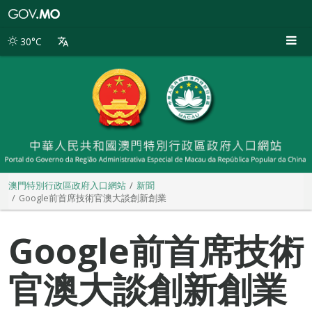
澳
門
特
30°C
別
行
政
區
政
府
入
口
網
站
澳門特別行政區政府入口網站
新聞
Google前首席技術官澳大談創新創業
Google前首席技術
官澳大談創新創業