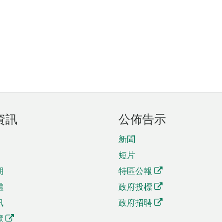
資訊
公佈告示
新聞
短片
期
特區公報
體
政府投標
訊
政府招聘
覽