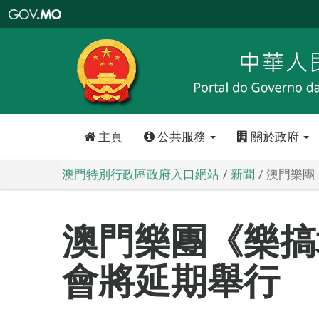
澳
門
特
別
行
政
區
政
府
入
口
網
站
主頁
公共服務
關於政府
澳門特別行政區政府入口網站
新聞
澳門樂團
澳門樂團《樂搞
會將延期舉行