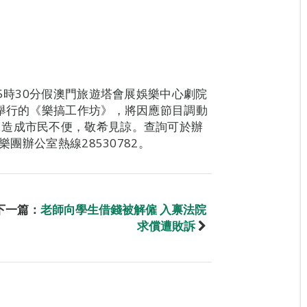
及5時30分假澳門旅遊塔會展娛樂中心劇院
日舉行的《樂搞工作坊》，將因應節目調動
。造成市民不便，敬希見諒。查詢可於辦
樂團辦公室熱線28530782。
下一篇：
老師向學生借錢被解僱 入禀法院
求償遭敗訴