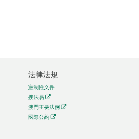
法律法規
憲制性文件
搜法易
澳門主要法例
國際公約