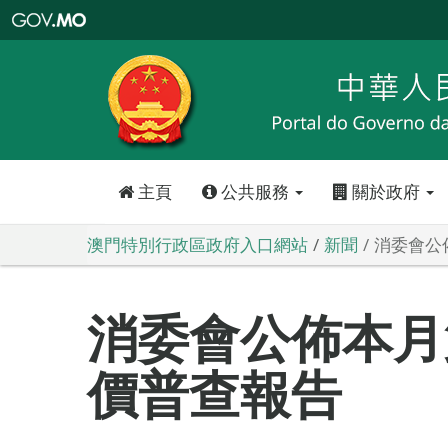
澳
門
特
別
行
政
區
政
府
入
口
網
站
主頁
公共服務
關於政府
澳門特別行政區政府入口網站
新聞
消委會公
消委會公佈本月
價普查報告