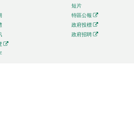
短片
期
特區公報
體
政府投標
訊
政府招聘
覽
字
及貿易
相關連結
資
手機應用程式目錄
貿會展
社交媒體目錄
商機和服務
專題網站目錄
訊
RSS訂閱目錄
權
表格下載