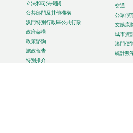
立法和司法機關
單
交通
公共部門及其他機構
公眾假
澳門特別行政區公共行政
文娛康
政府架構
城市資
政策諮詢
澳門便
施政報告
統計數
特別推介
來澳旅遊
商務
計劃行程
貿易投
觀光
澳門經
娛樂消閒
中小企
購物
市場資
節日盛事
知識產