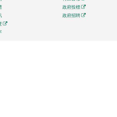
體
政府投標
訊
政府招聘
覽
字
及貿易
相關連結
資
手機應用程式目錄
貿會展
社交媒體目錄
商機和服務
專題網站目錄
訊
RSS訂閱目錄
權
表格下載