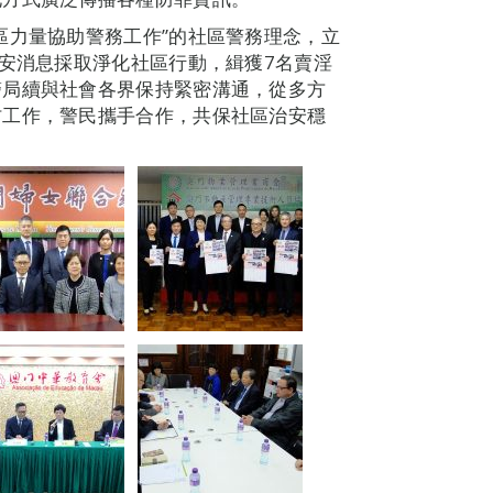
區力量協助警務工作”的社區警務理念，立
治安消息採取淨化社區行動，緝獲7名賣淫
警局續與社會各界保持緊密溝通，從多方
防工作，警民攜手合作，共保社區治安穩