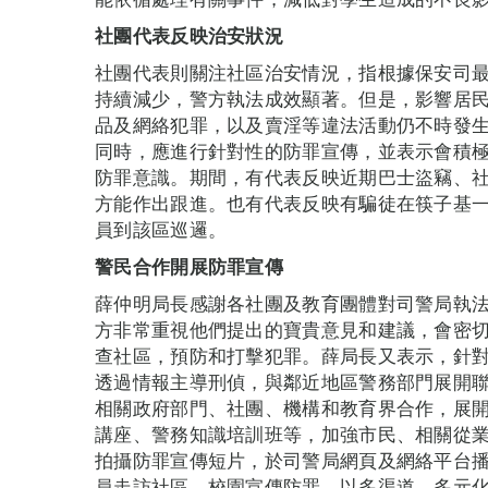
社團代表反映治安狀況
社團代表則關注社區治安情況，指根據保安司
持續減少，警方執法成效顯著。但是，影響居
品及網絡犯罪，以及賣淫等違法活動仍不時發
同時，應進行針對性的防罪宣傳，並表示會積
防罪意識。期間，有代表反映近期巴士盜竊、社
方能作出跟進。也有代表反映有騙徒在筷子基
員到該區巡邏。
警民合作開展防罪宣傳
薛仲明局長感謝各社團及教育團體對司警局執
方非常重視他們提出的寶貴意見和建議，會密
查社區，預防和打擊犯罪。薛局長又表示，針
透過情報主導刑偵，與鄰近地區警務部門展開
相關政府部門、社團、機構和教育界合作，展
講座、警務知識培訓班等，加強市民、相關從
拍攝防罪宣傳短片，於司警局網頁及網絡平台
員走訪社區、校園宣傳防罪，以多渠道、多元