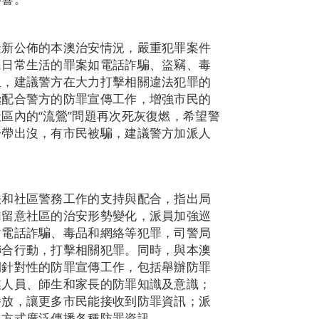
最新公佈的本澳治安情況，嚴重犯罪案件
民日常生活的罪案如電話詐騙、盜竊、毒
生，建議警方在大力打擊相關違法犯罪的
極配合警方的防罪宣傳工作，增強市民的
區內的“流鶯”問題再次死灰復燃，希望警
一帶出沒，有市民被騙，建議警方加派人
法和社區警務工作的支持與配合，指出局
切留意社區的治安形勢變化，派員加強巡
對電話詐騙、毒品和網絡等犯罪，司警局
聯合行動，打擊相關犯罪。同時，與本澳
開針對性的防罪宣傳工作，包括舉辦防罪
業人員、師生和家長的防罪知識及意識；
播放，讓更多市民能接收到防罪資訊；派
化方式廣泛傳播各種防罪資訊。