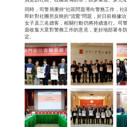
同時，司警局秉持“社區問題導向警務工作，社
即針對社團所反映的“流鶯”問題，於日前根據
女子及三名嫖客，相關行動仍將持續進行。司
面收集大眾對警務工作的意見，更好地部署冬
定。