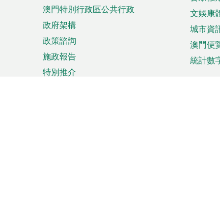
澳門特別行政區公共行政
文娛康
政府架構
城市資
政策諮詢
澳門便
施政報告
統計數
特別推介
來澳旅遊
商務
計劃行程
貿易投
觀光
澳門經
娛樂消閒
中小企
購物
市場資
節日盛事
知識產
網
網
頁