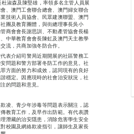
長杜淑森及陳堅雄，率領多名主管人員展
總會、澳門工會聯合總會、澳門婦女聯合
專業技術人員協會、民眾建澳聯盟、澳門
等社團及教育團體，與街總理事長吳小
物管商會會長謝思訓、不動產管協會長楊
良、中華教育會會長陳虹及澳門天主教學
談交流，共商加強冬防合作。
體代表介紹司警局近期開展的社區警務工
治安問題和警方部署冬防工作的意見。社
犯罪方面的努力和成效，認同現有的良好
和諧穩定。因應現時的社會治安狀況，社
關注的問題和意見。
絡欺凌、青少年涉毒等問題表示關注，認
宣傳教育工作，及早作出防範。有代表讚
治理潛藏的治安隱患，消除危害學生安全
應對校園及網絡欺凌指引，讓師生及家長
影響。