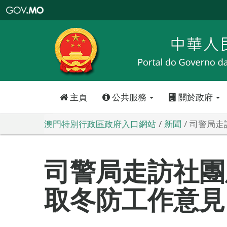
澳
門
特
別
行
政
區
政
府
入
口
網
站
主頁
公共服務
關於政府
澳門特別行政區政府入口網站
新聞
司警局走
司警局走訪社團
取冬防工作意見