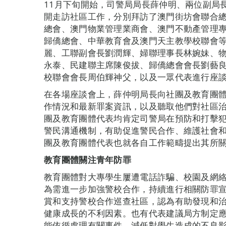
11月下旬開始，司警局局長薛仲明、兩位副局
開走訪社區工作，分別拜訪了澳門街坊會聯合
總會、澳門物業管理業商會、澳門不動產管理
歸僑總會、中華教育會及澳門天主教學校聯會
麗、工聯副會長劉潤輝、婦聯理事長林婉妹、
永泰、民建聯主席陳俊拔、歸僑總會會長劉藝
校聯會會長周伯輝神父，以及一眾代表進行座
在各場座談會上，薛仲明局長向社團及教育團
作情況和最新罪案資訊，以及聽取他們對社區
團及教育團體代表均肯定司警局在預防和打擊
警民溝通機制，有助促進警民合作、維護社會
團及教育團體代表也就各自工作範疇提出其所
教育團體關注青年防罪
教育團體對大專學生屢遭電話詐騙、校園及網
為需進一步加強警校合作，持續進行相關防罪
賞和支持警校合作巡查社區，認為有助發現和
健康成長的不利因素。也有代表建議局方制定
能依循處理有關事件，減低對學生造成的不良