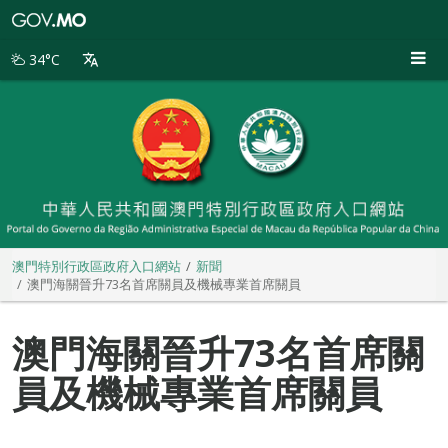
澳
門
特
34°C
別
行
政
區
政
府
入
口
網
站
澳門特別行政區政府入口網站
新聞
澳門海關晉升73名首席關員及機械專業首席關員
澳門海關晉升73名首席關
員及機械專業首席關員