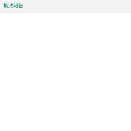
施政報告
特別推介
澳門資訊
天氣
交通
公眾假期
文娛康體
城市資訊
澳門便覽
統計數字
公佈告示
新聞