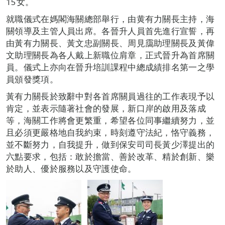
15女。
就職儀式在媽閣海關總部舉行，由黄有力關長主持，海
關領導及主管人員出席。各晉升人員首先進行宣誓，再
由黃有力關長、黃文忠副關長、周見靄助理關長及黃偉
文助理關長為各人戴上新職位肩章，正式晉升為首席關
員。儀式上亦向在晉升培訓課程中總成績排名第一之學
員頒發獎項。
黃有力關長於致辭中對各首席關員過往的工作表現予以
肯定，並表示隨著社會的發展，新口岸的啟用及落成
等，海關工作將會更繁重，希望各位同事繼續努力，並
且必須更嚴格地自我約束，時刻遵守法紀，恪守義務，
並不斷努力，自我提升，做到保安司司長黃少澤提出的
六點要求，包括：敢於擔當、善於改革、精於創新、樂
於助人、優於服務以及守護使命。