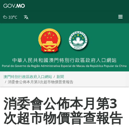
澳
門
特
33°C
別
行
政
區
政
府
入
口
網
站
澳門特別行政區政府入口網站
新聞
消委會公佈本月第3次超市物價普查報告
消委會公佈本月第3
次超市物價普查報告