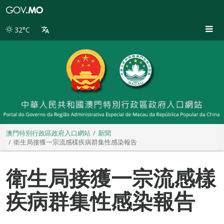
澳
門
特
32°C
別
行
政
區
政
府
入
口
網
站
澳門特別行政區政府入口網站
新聞
衛生局接獲一宗流感樣疾病群集性感染報告
衛生局接獲一宗流感樣
疾病群集性感染報告