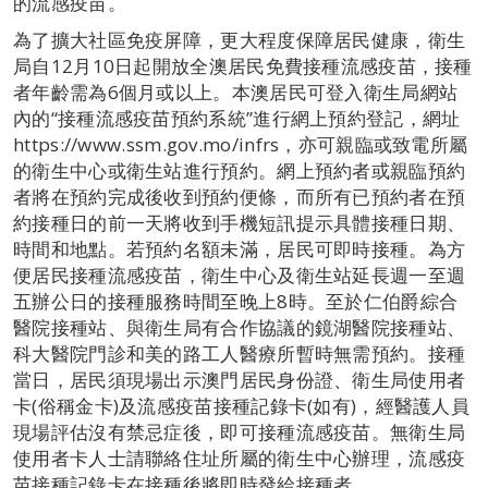
的流感疫苗。
為了擴大社區免疫屏障，更大程度保障居民健康，衛生
局自12月10日起開放全澳居民免費接種流感疫苗，接種
者年齡需為6個月或以上。本澳居民可登入衛生局網站
內的“接種流感疫苗預約系統”進行網上預約登記，網址
https://www.ssm.gov.mo/infrs，亦可親臨或致電所屬
的衛生中心或衛生站進行預約。網上預約者或親臨預約
者將在預約完成後收到預約便條，而所有已預約者在預
約接種日的前一天將收到手機短訊提示具體接種日期、
時間和地點。若預約名額未滿，居民可即時接種。為方
便居民接種流感疫苗，衛生中心及衛生站延長週一至週
五辦公日的接種服務時間至晚上8時。至於仁伯爵綜合
醫院接種站、與衛生局有合作協議的鏡湖醫院接種站、
科大醫院門診和美的路工人醫療所暫時無需預約。接種
當日，居民須現場出示澳門居民身份證、衛生局使用者
卡(俗稱金卡)及流感疫苗接種記錄卡(如有)，經醫護人員
現場評估沒有禁忌症後，即可接種流感疫苗。無衛生局
使用者卡人士請聯絡住址所屬的衛生中心辦理，流感疫
苗接種記錄卡在接種後將即時發給接種者。