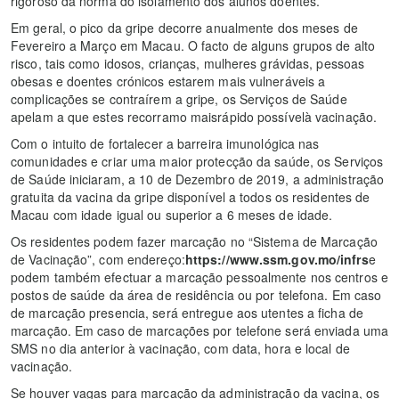
rigoroso da norma do isolamento dos alunos doentes.
Em geral, o pico da gripe decorre anualmente dos meses de
Fevereiro a Março em Macau. O facto de alguns grupos de alto
risco, tais como idosos, crianças, mulheres grávidas, pessoas
obesas e doentes crónicos estarem mais vulneráveis a
complicações se contraírem a gripe, os Serviços de Saúde
apelam a que estes recorramo maisrápido possívelà vacinação.
Com o intuito de fortalecer a barreira imunológica nas
comunidades e criar uma maior protecção da saúde, os Serviços
de Saúde iniciaram, a 10 de Dezembro de 2019, a administração
gratuita da vacina da gripe disponível a todos os residentes de
Macau com idade igual ou superior a 6 meses de idade.
Os residentes podem fazer marcação no “Sistema de Marcação
de Vacinação”, com endereço:
https://www.ssm.gov.mo/infrs
e
podem também efectuar a marcação pessoalmente nos centros e
postos de saúde da área de residência ou por telefona. Em caso
de marcação presencia, será entregue aos utentes a ficha de
marcação. Em caso de marcações por telefone será enviada uma
SMS no dia anterior à vacinação, com data, hora e local de
vacinação.
Se houver vagas para marcação da administração da vacina, os