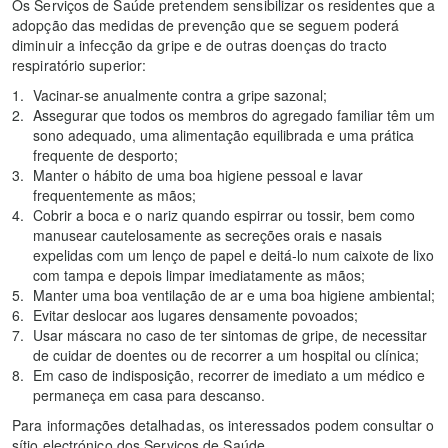
Os Serviços de Saúde pretendem sensibilizar os residentes que a
adopção das medidas de prevenção que se seguem poderá
diminuir a infecção da gripe e de outras doenças do tracto
respiratório superior:
Vacinar-se anualmente contra a gripe sazonal;
Assegurar que todos os membros do agregado familiar têm um
sono adequado, uma alimentação equilibrada e uma prática
frequente de desporto;
Manter o hábito de uma boa higiene pessoal e lavar
frequentemente as mãos;
Cobrir a boca e o nariz quando espirrar ou tossir, bem como
manusear cautelosamente as secreções orais e nasais
expelidas com um lenço de papel e deitá-lo num caixote de lixo
com tampa e depois limpar imediatamente as mãos;
Manter uma boa ventilação de ar e uma boa higiene ambiental;
Evitar deslocar aos lugares densamente povoados;
Usar máscara no caso de ter sintomas de gripe, de necessitar
de cuidar de doentes ou de recorrer a um hospital ou clínica;
Em caso de indisposição, recorrer de imediato a um médico e
permaneça em casa para descanso.
Para informações detalhadas, os interessados podem consultar o
sítio electrónico dos Serviços de Saúde