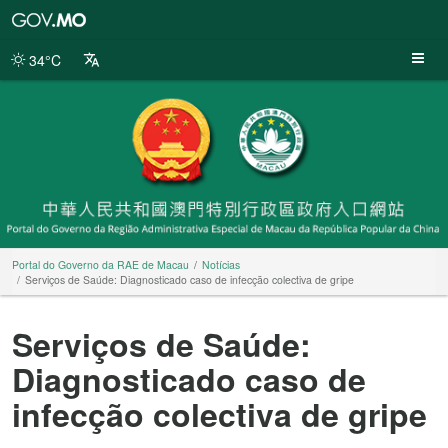
Portal
do
Governo
34°C
da
RAE
de
Macau
Portal do Governo da RAE de Macau
Notícias
Serviços de Saúde: Diagnosticado caso de infecção colectiva de gripe
Serviços de Saúde:
Diagnosticado caso de
infecção colectiva de gripe