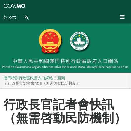
澳
門
特
34°C
別
行
政
區
政
府
入
口
網
站
澳門特別行政區政府入口網站
新聞
行政長官記者會快訊（無需啓動民防機制）
行政長官記者會快訊
（無需啓動民防機制）