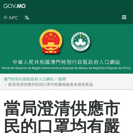
澳
門
特
34°C
別
行
政
區
政
府
入
口
網
站
澳門特別行政區政府入口網站
新聞
當局澄清供應市民的口罩均有嚴格檢查未發現有蝨
當局澄清供應市
民的口罩均有嚴