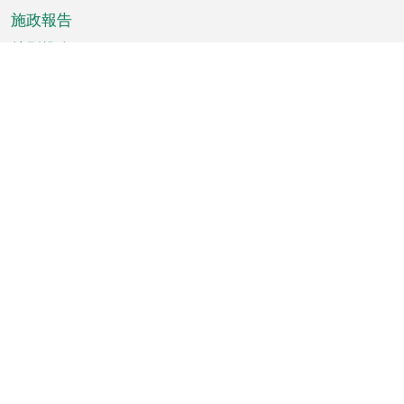
施政報告
特別推介
澳門資訊
天氣
交通
公眾假期
文娛康體
城市資訊
澳門便覽
統計數字
公佈告示
新聞