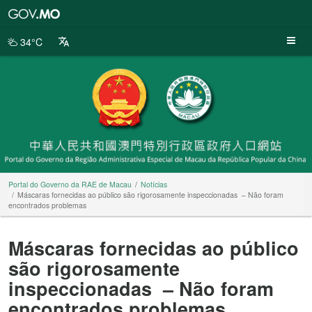
Portal
do
Governo
34°C
da
RAE
de
Macau
Portal do Governo da RAE de Macau
Notícias
Máscaras fornecidas ao público são rigorosamente inspeccionadas – Não foram
encontrados problemas
Máscaras fornecidas ao público
são rigorosamente
inspeccionadas – Não foram
encontrados problemas