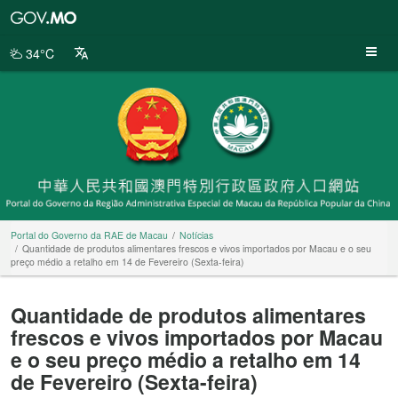
Portal
do
Governo
34°C
da
RAE
de
Macau
Portal do Governo da RAE de Macau
Notícias
Quantidade de produtos alimentares frescos e vivos importados por Macau e o seu
preço médio a retalho em 14 de Fevereiro (Sexta-feira)
Quantidade de produtos alimentares
frescos e vivos importados por Macau
e o seu preço médio a retalho em 14
de Fevereiro (Sexta-feira)