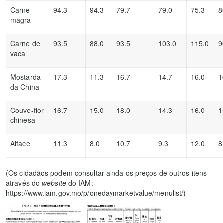
Carne
94.3
94.3
79.7
79.0
75.3
8
magra
Carne de
93.5
88.0
93.5
103.0
115.0
9
vaca
Mostarda
17.3
11.3
16.7
14.7
16.0
1
da China
Couve-flor
16.7
15.0
18.0
14.3
16.0
1
chinesa
Alface
11.3
8.0
10.7
9.3
12.0
8
(Os cidadãos podem consultar ainda os preços de outros itens
através do
website
do IAM:
https://www.iam.gov.mo/p/onedaymarketvalue/menulist/)