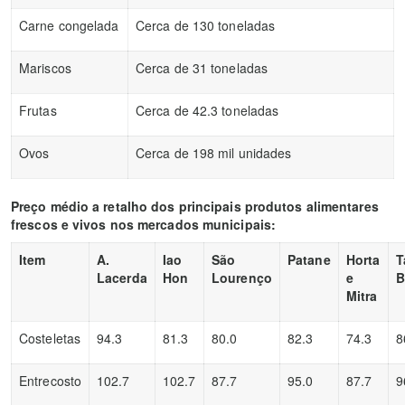
Carne congelada
Cerca de 130 toneladas
Mariscos
Cerca de 31 toneladas
Frutas
Cerca de 42.3 toneladas
Ovos
Cerca de 198 mil unidades
Preço médio a retalho dos principais produtos alimentares
frescos e vivos nos mercados municipais:
Item
A.
Iao
São
Patane
Horta
T
Lacerda
Hon
Lourenço
e
B
Mitra
Costeletas
94.3
81.3
80.0
82.3
74.3
8
Entrecosto
102.7
102.7
87.7
95.0
87.7
9