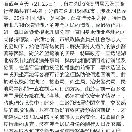
而截至今天（2月25日），留在湖北的澳門居民及其隨
行親屬共有148名；分佈在湖北18個縣市，涉及74個家
團、35個不同地點。她強調，自疫情發生之後，特區政
府非常關心滯留湖北的澳門居民的情況，透過微信群
組，每日旅遊危機處理辦公室一直同身處湖北各地的居
民保持聯繫，在湖北省、市級政協委員及社會熱心人士
的協助下，給他們寄送物資，解決部分人遇到的缺少醫
藥等困難。對於希望返澳的居民，特區政府一直透過湖
北省及各地的港澳外事辦，與內地相關部門進行溝通及
協調，在遵守當地防疫管控措施的前提下，尋求透過包
車或乘坐高鐵等各種可行的途徑協助他們返回澳門。對
於派包機前往湖北，旅遊局、衛生局、治安警察局、民
航局等部門一直在制定可行的方案。由於目前一百多名
澳門居民分散在湖北各地，必須在確保安全的情況下，
將他們分批集中；此外，由於飛機屬密閉空間，交叉感
染的風險很高，只有在做好有效防護預案的前提下，才
能確保返澳居民及陪同的醫護人員的安全。按照目前防
疫措施的規定，沒有澳門居民身份的隨行人員及家屬，
只有在取得無感染新型冠狀病毒醫生證明後方可入境。