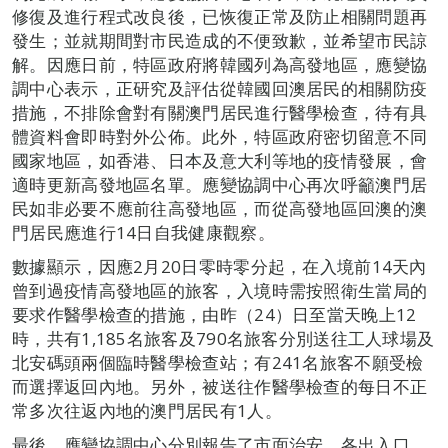
修復及進行程式改良後，已恢復正常及防止相關問題再
發生；並就期間對市民造成的不便致歉，並希望市民諒
解。因應日前，特區政府將韓國列為高發地區，應變協
調中心表示，正研究及評估從韓國回澳居民的相關防疫
措施，不排除會對有關澳門居民進行醫學檢查，待有具
體資料會即時對外公佈。此外，特區政府密切留意不同
國家地區，如香港、日本及意大利等地的疫情發展，會
適時更新高發地區名單。應變協調中心再次呼籲澳門居
民如非必要不應前往高發地區，而從高發地區回澳的澳
門居民應進行14日自我健康觀察。
數據顯示，因應2月20日零時零分起，在入境前14天內
曾到過疫情高發地區的旅客，入境時需按照衛生當局的
要求作醫學檢查的措施，由昨（24）日至當天晚上12
時，共有1,185名旅客及790名旅客分別送往工人球場及
北安碼頭兩個臨時醫學檢查站；有241名旅客不願受檢
而選擇返回內地。另外，被送往作醫學檢查的每日不正
常多次往返內地的澳門居民有1人。
最後，應變協調中心分別報告了市面治安、各出入口