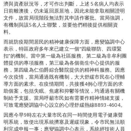
濟與資產狀況等，才可作出判斷，上述 5名病人均表示
日前離澳後，仍未返回原居地，因此未能拿取相關證明
文件，故當局現階段無法對其申請作審批。當局強調，
有機制與該5名人士聯繫，並要他們稍後提供相關資
料。
而就防疫期間居民的精神健康保障方面，應變協調中心
表示，特區政府多年來已建立一個“四級聯防、四環緊
扣”的機制。當中第一級為社區服務、第二級為非牟利團
體提供的專項服務，第三級為各個衛生中心提供的服
務，第四級為仁伯爵綜合醫院提供的精神科服務。因應
今次疫情，當局通過既有機制，大大舒緩市民在心理輔
導方面的素求。在疫情期間，共接獲4例心理方面的求
助個案，包括失眠、焦慮和抑鬱等情況，均通過有關機
制給予支援。當局呼籲市民如有需要作精神情緒支援，
可致電應變調協中心設立的心理舒緩熱線8893-4604。
因應今早9時左右大量市民在同一時間使用電子健康聲
明系統，致使出現系統擠塞及遲緩現象，令市民無法順
利完成申報一事；應變協調中心表示，系統經技術人員