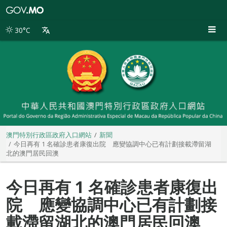
澳
門
特
30°C
別
行
政
區
政
府
入
口
網
站
澳門特別行政區政府入口網站
新聞
今日再有 1 名確診患者康復出院 應變協調中心已有計劃接載滯留湖
北的澳門居民回澳
今日再有 1 名確診患者康復出
院 應變協調中心已有計劃接
載滯留湖北的澳門居民回澳