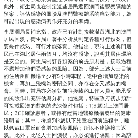
此外，衛生局也在制定這些居民返回澳門後觀察隔離的
預案，評估感染的風險及澳門醫療體系的應對能力，為
可能出現的感染病例作好充分的準備。
李展潤局長補充指，政府已有計劃接載滯留湖北的澳門
居民回澳，衛生局正著手分析及制定各種可行預案，但
要條件成熟、可行才能落實。他指出，現時上述澳門居
民已在湖北居住兩個月，均沒有感染，說明其居住環境
是安全的。衛生局制訂各預案的前提原則是，接載過程
不應增加他們受感染的風險。因為，部分上述人士目前
的住所距離機場至少有5小時車程，途中會增加感染的
機會，再加上飛機為密閉空間，亦存在交叉感染的機
會。同時，當局亦必須對前往接載的工作人員可能承受
的風險作出充評估與分析。他透露，特區政府初步預計
可接載回澳的對象的先決條件包括：1)3歲以上澳門居
民；2)非確診患者，或持有經當地醫療機構發出的健康
證明者；其中，考慮到3歲以下兒童在回澳過程中，難
以佩戴口罩反而會增加感染風險；所以不建議接其返
澳。此外，此述人士回澳後，亦必須進行隔離；因為該