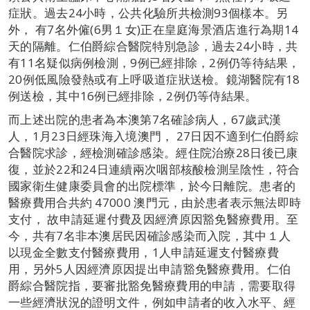
症狀。過去24小時，公共化驗所共檢測93個樣本。另
外， 有7名外僱(6男１女)正在皇庭海景酒店進行為期14
天的隔離。仁伯爵綜合醫院特別急診，過去24小時，共
有11名疑似病例檢測，9例已經排除，2例仍等待結果，
20例低風險發熱或有上呼吸道症狀送檢。鏡湖醫院有18
例送檢，其中16例已經排除，2例仍等侍結果。
而上述出院的患者為本澳第7名確診病人，67歲武漢
人，1月23日經珠海入境澳門， 27日因不適到仁伯爵綜
合醫院求診，經檢測確診感染。經住院治療28日後已康
復，並於22和24日連續兩次咽部核酸檢測呈陰性，符合
國家衛生健康委員會的出院標準，於今日離院。患者的
醫療費用合共約 47000 澳門元，由於患者表示無法即時
支付， 故申請延遲付費及因經濟原因豁免醫療費用。至
今，共有7名非本澳居民因確診感染而入院，其中１人
以現金全數支付醫療費用，1人申請延遲支付醫療費
用，另外5人因經濟原因提出申請豁免醫療費用。仁伯
爵綜合醫院指，要審批豁免醫療費用的申請，需要取得
一些經濟狀況的證明文件，例如申請者的收入水平、經