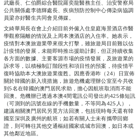
武廳長、仁伯爵綜合醫院羅奕龍醫務主任、治安警察局
公共關係處李德輝處長、疾病預防控制中心傳染病協調
員梁亦好醫生共同會見傳媒。
文綺華局長在會上介紹目前外僱入住皇庭海景酒店作醫
學觀察隔離的情況及上周本澳酒店的入住率。她表示，
疫情對本澳旅遊業帶來很大打擊，雖旅遊局目前難以估
計疫情的發展，未能即時推出援助計劃，但正持續收集
各方面的數據、主要客源市場的疫情發展，及旅遊業的
訴求等，以積極制訂階段性和項目性的預案，待疫情平
復時協助本大澳旅遊業復甦。因應香港昨（24）日宣佈
關於韓國的新入境措施，旅遊危機處理辦公室至今共收
到5名在韓國的澳門居民求助，擔心因航班取消而不能
回澳。危機辦已透過本澳4間電訊公司發出約425條短訊
（可測到的訊號在線的手機數量，不等同為425人），
建議相關澳門居民另覓方法回澳，包括現時每天還有韓
國至深圳及廣州的航班；如若有關人士未有攜帶回鄉
證，則可轉往其他交通樞紐國家或城市回澳，如日本或
其他鄰近地區。