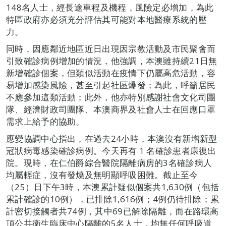
148名人士，經長途車程及機程，風險定必增加，為此
特區政府亦必須充分評估其可能對本地醫療系統的壓
力。
同時，因應鄰近地區近日出現因宗教活動及市民聚會而
引致確診病例增加的情況，他強調，本澳雖持續21日無
新增確診個案，但類似活動在疫情下仍屬高危活動，容
易增加感染風險，甚至引起社區爆發；為此，呼籲居民
不應參加這類活動；此外，他亦特別感謝社會文化司團
隊、經濟財政司團隊、本澳商界及社會人士在回應口罩
需求上給予的協助。
應變協調中心指出，在過去24小時，本澳沒有新增新型
冠狀病毒感染確診病例。今天再有 1 名確診患者康復出
院。現時，在仁伯爵綜合醫院隔離病房的3名確診病人
均屬輕症，沒有發燒及無明顯呼吸困難。截止至今
（25）日下午3時，本澳累計疑似個案共1,630例（包括
累計確診的10例），已排除1,616例；4例仍待排除；累
計密切接觸者共74例，其中69已解除隔離，而在路環高
頂公共衛生臨床中心隔離的5名人士，均無任何呼吸道