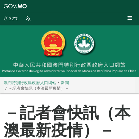
澳
門
特
32°C
別
行
政
區
政
府
入
口
網
站
澳門特別行政區政府入口網站
新聞
－記者會快訊（本澳最新疫情）－
－記者會快訊（本
澳最新疫情）－