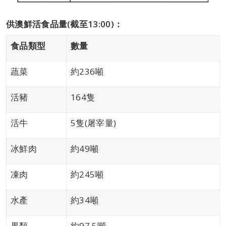
供澳鮮活食品量
(
截至
13:00)
：
食品類型
數量
蔬菜
約236噸
活豬
164隻
活牛
5隻(屠宰量)
冰鮮肉
約49噸
凍肉
約245噸
水產
約34噸
果類
約97.5噸