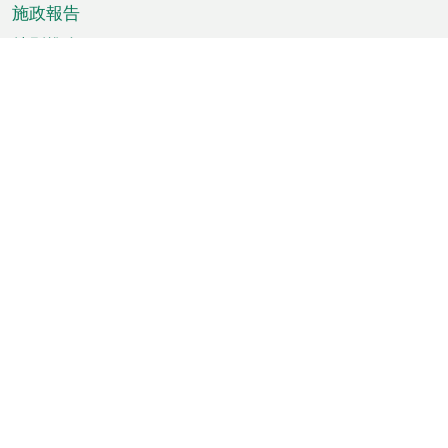
施政報告
特別推介
澳門資訊
天氣
交通
公眾假期
文娛康體
城市資訊
澳門便覽
統計數字
公佈告示
新聞