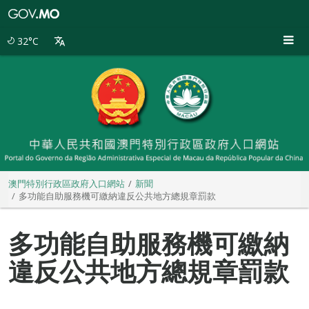
澳
門
特
32°C
別
行
政
區
政
府
入
口
網
站
澳門特別行政區政府入口網站
新聞
多功能自助服務機可繳納違反公共地方總規章罰款
多功能自助服務機可繳納
違反公共地方總規章罰款