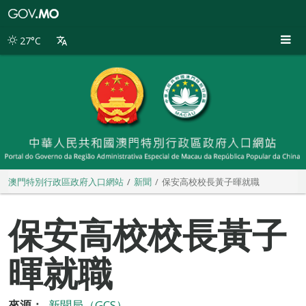
澳
門
特
27°C
別
行
政
區
政
府
入
口
網
站
澳門特別行政區政府入口網站
新聞
保安高校校長黃子暉就職
保安高校校長黃子
暉就職
來源：
新聞局（GCS）