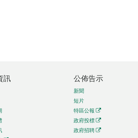
資訊
公佈告示
新聞
短片
期
特區公報
體
政府投標
訊
政府招聘