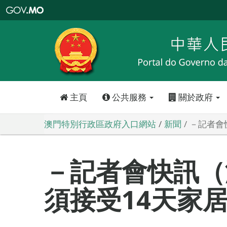
澳
門
特
別
行
政
區
政
府
入
口
網
站
主頁
公共服務
關於政府
澳門特別行政區政府入口網站
新聞
－記者會
－記者會快訊（
須接受14天家