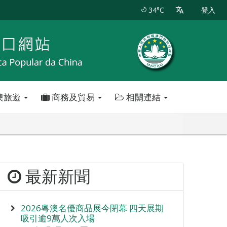
34°C
登入
澳旅遊
商務及貿易
相關連結
最新新聞
2026粵澳名優商品展今閉幕 四天展期
吸引逾9萬人次入場