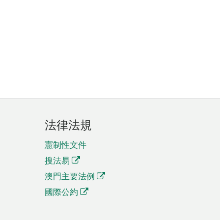
法律法規
憲制性文件
搜法易
澳門主要法例
國際公約