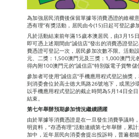
為加強居民消費後保留單據等消費憑證的維權意識
憑有理”有獎活動，居民由今(15)日起可登記
凡於活動結束前年滿15歲本澳居民，由3月15日
即可憑上述期間由“誠信店”發出的消費憑證登記參
費憑證可登記一次，居民參加次數不限。活動設八
元、二獎：1,500澳門元及三獎：1,000澳
得內附100澳門元的“誠信店”特別版電子貨幣
參加者可使用“誠信店”手機應用程式登記抽獎
到消委會位於高士德大馬路26號地下，或黑沙
以手機應用程式登記的截止時間為5月14日全日
結束。
第七年舉辦預期參加情況繼續踴躍
由於單據等消費憑證是在一旦發生消費爭議時
明資料，“存憑有理”活動連續第七年舉辦，累計逾
加中，近年居民向消委會提出投訴時，普遍都