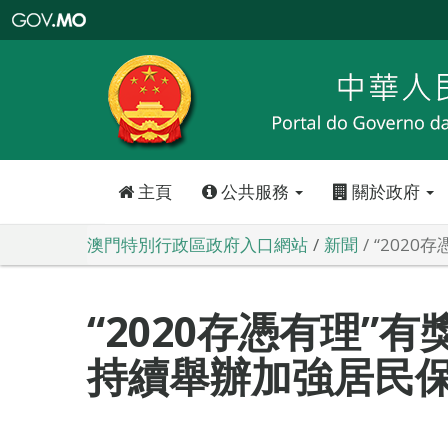
澳
門
特
別
行
政
區
政
府
入
口
網
站
主頁
公共服務
關於政府
澳門特別行政區政府入口網站
新聞
“202
“2020存憑有理”
持續舉辦加強居民