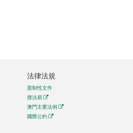
法律法規
憲制性文件
搜法易
澳門主要法例
國際公約