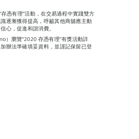
“存憑有理”活動，在交易過程中實踐雙方
意識逐漸獲得提高，呼籲其他商舖應主動
者信心，促進和諧消費。
.mo）瀏覽“2020 存憑有理”有獎活動詳
參加辦法準確填妥資料，並謹記保留已登
。