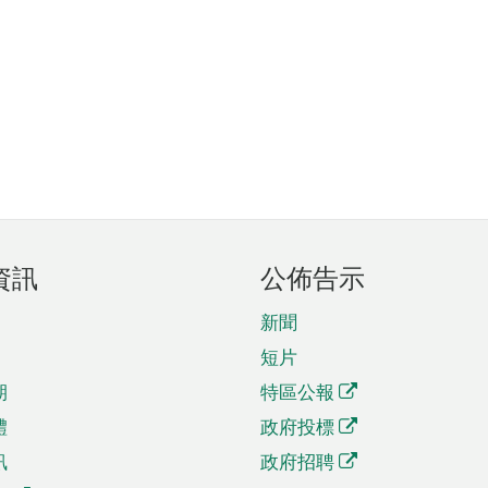
資訊
公佈告示
新聞
短片
期
特區公報
體
政府投標
訊
政府招聘