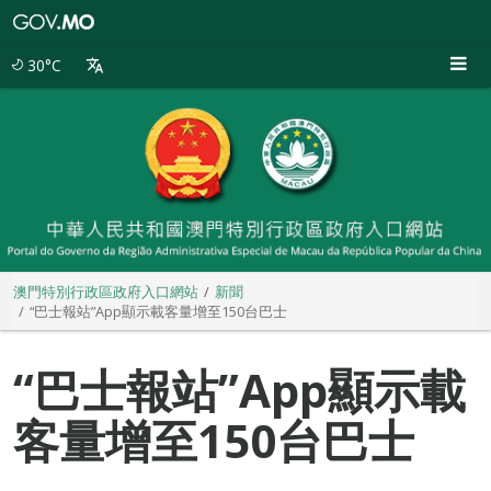
澳
門
特
30°C
別
行
政
區
政
府
入
口
網
站
澳門特別行政區政府入口網站
新聞
“巴士報站”App顯示載客量增至150台巴士
“巴士報站”App顯示載
客量增至150台巴士