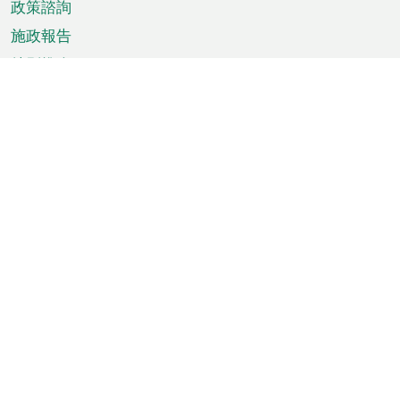
政策諮詢
施政報告
特別推介
澳門資訊
天氣
交通
公眾假期
文娛康體
城市資訊
澳門便覽
統計數字
公佈告示