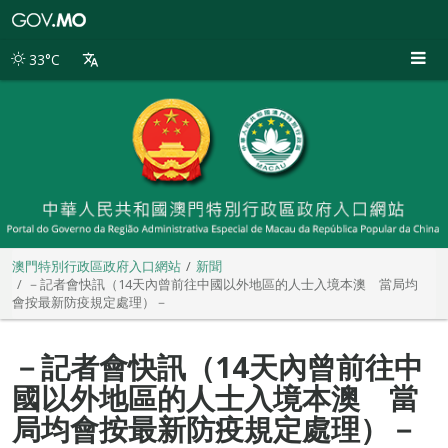
澳
門
特
33°C
別
行
政
區
政
府
入
口
網
站
澳門特別行政區政府入口網站
新聞
－記者會快訊（14天內曾前往中國以外地區的人士入境本澳 當局均
會按最新防疫規定處理）－
－記者會快訊（14天內曾前往中
國以外地區的人士入境本澳 當
局均會按最新防疫規定處理）－