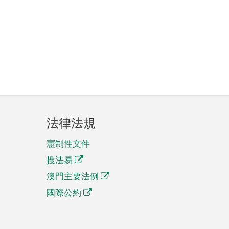
法律法規
憲制性文件
搜法易
澳門主要法例
國際公約