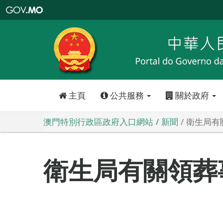
澳
門
特
別
行
政
區
政
府
入
口
網
站
主頁
公共服務
關於政府
澳門特別行政區政府入口網站
新聞
衛生局有
衛生局有關領葬