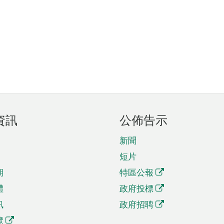
資訊
公佈告示
新聞
短片
期
特區公報
體
政府投標
訊
政府招聘
覽