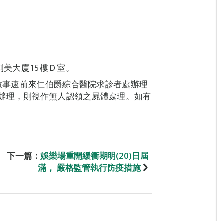
利美大廈15樓Ｄ室。
見啟事速前來仁伯爵綜合醫院求診者處辦理
辦理，則視作無人認領之屍體處理。如有
下一篇：
娛樂場重開緩衝期明(20)日屆
滿， 嚴格監管執行防疫措施