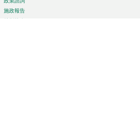
政策諮詢
施政報告
特別推介
澳門資訊
天氣
交通
公眾假期
文娛康體
城市資訊
澳門便覽
統計數字
公佈告示
新聞