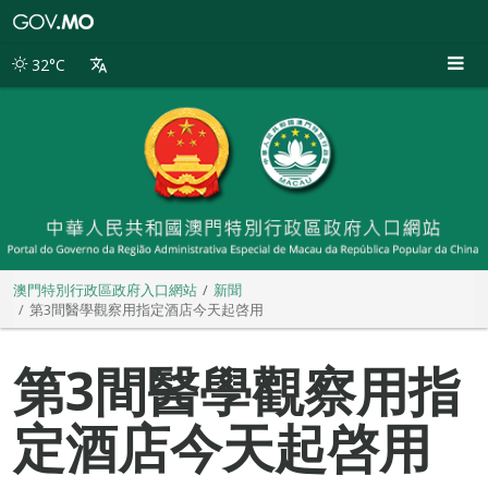
澳
門
特
32°C
別
行
政
區
政
府
入
口
網
站
澳門特別行政區政府入口網站
新聞
第3間醫學觀察用指定酒店今天起啓用
第3間醫學觀察用指
定酒店今天起啓用