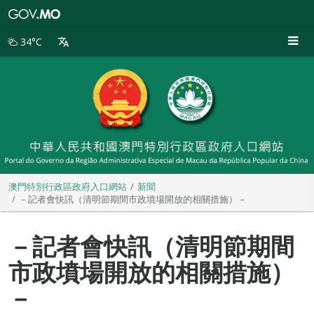
澳
門
特
34°C
別
行
政
區
政
府
入
口
網
站
澳門特別行政區政府入口網站
新聞
－記者會快訊（清明節期間市政墳場開放的相關措施）－
－記者會快訊（清明節期間
市政墳場開放的相關措施）
－