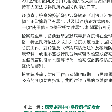
2月上旬先後兩次使用其拾獲的他人身份證以購
持有人無法取得政府為居民保障的口罩。
經偵查，檢察院控訴嫌犯涉嫌觸犯《刑法典》第2
物不正當據為己有罪”，以及以連續犯方式觸犯《
一項“使用他人身份證明文件罪”，相關罪行可
檢察院重申，當前新型冠狀病毒肺炎疫情在全
播，特區政府依法採取系列防疫抗疫措施，居
防疫工作。對於違反《傳染病防治法》及破壞
康資料，或拒不遵從行政當局就醫學檢查或觀
虛假流言以引起恐慌等行為，檢察院必將從防
庭依法審判。
檢察院呼籲，防疫工作仍處關鍵時期，市民應
公佈的各項防疫措施，共同維護市民的身體健
上一篇：
應變協調中心舉行例行記者會