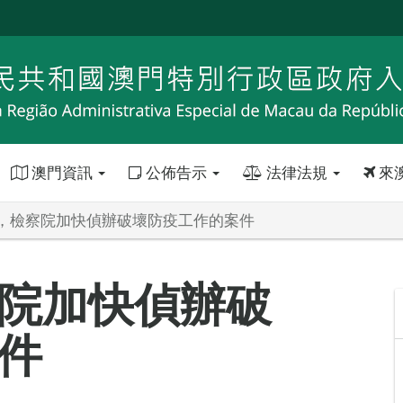
澳門資訊
公佈告示
法律法規
來
，檢察院加快偵辦破壞防疫工作的案件
院加快偵辦破
件