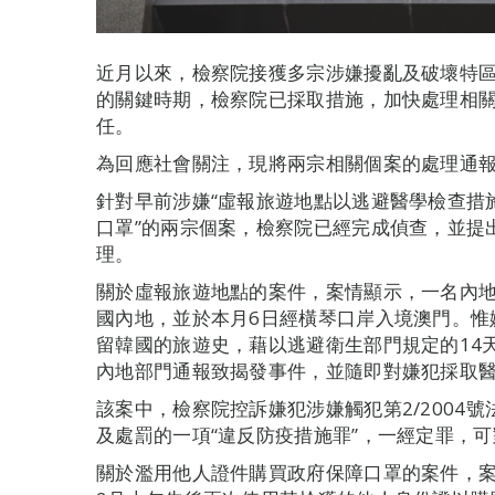
近月以來，檢察院接獲多宗涉嫌擾亂及破壞特
的關鍵時期，檢察院已採取措施，加快處理相
任。
為回應社會關注，現將兩宗相關個案的處理通
針對早前涉嫌“虛報旅遊地點以逃避醫學檢查措
口罩”的兩宗個案，檢察院已經完成偵查，並提
理。
關於虛報旅遊地點的案件，案情顯示，一名內地
國內地，並於本月6日經橫琴口岸入境澳門。惟
留韓國的旅遊史，藉以逃避衛生部門規定的14
內地部門通報致揭發事件，並隨即對嫌犯採取
該案中，檢察院控訴嫌犯涉嫌觸犯第2/2004
及處罰的一項“違反防疫措施罪”，一經定罪，
關於濫用他人證件購買政府保障口罩的案件，案