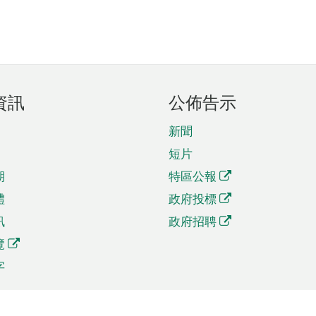
資訊
公佈告示
新聞
短片
期
特區公報
體
政府投標
訊
政府招聘
覽
字