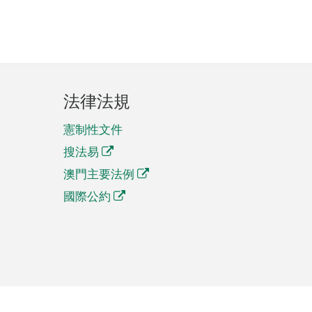
法律法規
憲制性文件
搜法易
澳門主要法例
國際公約