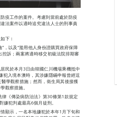
區防疫工作的案件。考慮到當前處於防疫
關違法案件以適時追究違法人士的刑事責
報如下︰
施”，以及“濫用他人身份證購買政府保障
出控訴；兩案將適時移交初級法院排期審
居民於本月3日由韓國仁川機場乘機抵中
嫌犯入境本澳時，其涉嫌隱瞞申報曾經逗
天醫學觀察措施；然而，衛生局其後接獲
醫學觀察措施。
號法律《傳染病防治法》第30條第1款規定
可對嫌犯判處最高6個月徒刑。
情顯示，一名本地嫌犯於本年1月下旬和