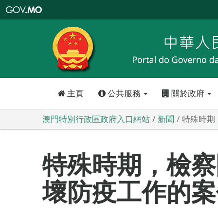
澳
門
特
別
行
政
區
政
府
入
口
網
站
主頁
公共服務
關於政府
澳門特別行政區政府入口網站
新聞
特殊時期
特殊時期，檢察
壞防疫工作的案