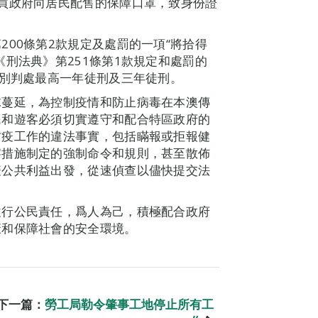
買政府向居民配售的保障口罩，致身份證
00條第2款規定及處罰的一項“將拾得
刑法典》第251條第1款規定和處罰的
分別判處最高一年徒刑及三年徒刑。
球蔓延，為控制疫情和防止病毒在本澳傳
民和遊客必須切實遵守和配合特區政府的
防疫工作的違法事實，包括瞞報或拒報健
察措施制定的強制命令和規則，甚至散佈
疫公共利益出發，從速偵查以儘快提交法
履行公民責任，爲人為己，積極配合政府
康和保障社會的安全環境。
下一篇：
勞工局勒令肇事工地停止所有工