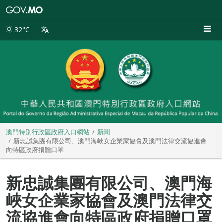
澳
門
特
32°C
別
行
政
區
政
府
入
口
網
站
澳門特別行政區政府入口網站
新聞
新忠誠集團有限公司、澳門海峽女企業家協會及澳門法律交流協進會
向特區政府捐贈口罩
新忠誠集團有限公司、澳門海
峽女企業家協會及澳門法律交
流協進會向特區政府捐贈口罩