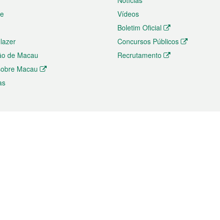
Notícias
te
Vídeos
Boletim Oficial
 lazer
Concursos Públicos
ão de Macau
Recrutamento
 sobre Macau
as
ios e comércio
Directório
 e Investimento
Directório de Aplicações para T
o Comércio e Convenções em
Directório de Redes Sociais
Directório de Websites Temático
dades de Negócios e Serviços
Directório RSS
s
Descarregamento de impressos
ão dos Mercados