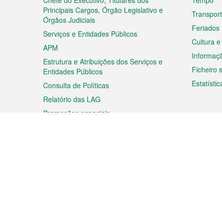
rodapé
Chefe do Executivo, Titulares dos
Tempo
Principais Cargos, Órgão Legislativo e
Transpor
Órgãos Judiciais
Feriados
Serviços e Entidades Públicos
Cultura e
APM
Informaç
Estrutura e Atribuições dos Serviços e
Ficheiro
Entidades Públicos
Estatístic
Consulta de Políticas
Relatório das LAG
Promoções especiais
Viagem
Negóc
Planear a sua viagem
Negócios
Descobrir Macau
Feiras d
Macau
Espectáculos e Entretenimento
Oportuni
Roteiro de Compras
das PME
Eventos e Festividades
Informaç