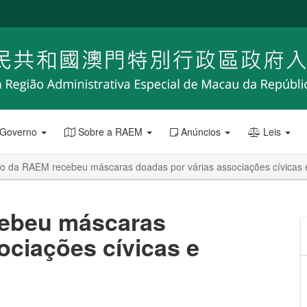
 Governo
Sobre a RAEM
Anúncios
Leis
o da RAEM recebeu máscaras doadas por várias associações cívicas
ebeu máscaras
ociações cívicas e