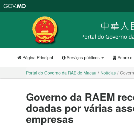
Portal
do
Governo
da
RAE
de
Macau
Página Principal
Serviços públicos
Sobre o
Portal do Governo da RAE de Macau
Notícias
Govern
Governo da RAEM rec
doadas por várias ass
empresas