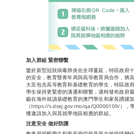
加入群組
緊
密
聯繫
鑒於新型冠狀病毒肺炎在全球蔓延，特區政府
的安全，教育暨青年局與高等教育局合作，將高等
大至包含高等教育和基礎教育的學生，特區政
學生保持更緊密的溝通和聯繫，適時發布政府
籲在海外就讀基礎教育的澳門學生和家長踴躍
（https://s.dsej.gov.mo/qa/Q000
獲邀請加入與其就學地區相應的群組。
注
意
安
全
做
好
防護
教青局提醒學生和家長密切留意所在地疫情變