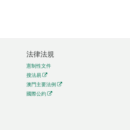
法律法規
憲制性文件
搜法易
澳門主要法例
國際公約