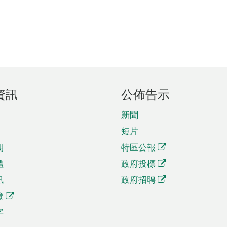
資訊
公佈告示
新聞
短片
期
特區公報
體
政府投標
訊
政府招聘
覽
字