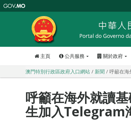
澳
門
特
別
行
政
區
政
府
入
口
網
站
主頁
公共服務
關於政府
澳門特別行政區政府入口網站
新聞
呼籲在海
呼籲在海外就讀基
生加入Telegra